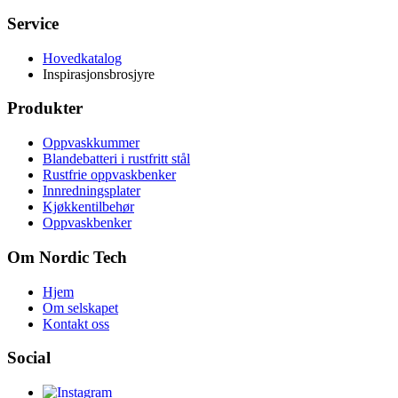
Service
Hovedkatalog
Inspirasjonsbrosjyre
Produkter
Oppvaskkummer
Blandebatteri i rustfritt stål
Rustfrie oppvaskbenker
Innredningsplater
Kjøkkentilbehør
Oppvaskbenker
Om Nordic Tech
Hjem
Om selskapet
Kontakt oss
Social