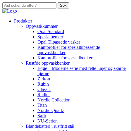
Sök
Produkter
Oppvaskkummer
Opal Standard
Spesialbenker
Opal Tilpassede vasker
Kantprofiler for spesialtilpassende
oppvaskbenker
Kantprofiler for spesialbenker
Rustfrie oppvaskbenker
Edge – Moderne serie med rette linjer og skarpe
hjørne
Zirkon
Rubin
Classic
Radius
Nordic Collection
Titan
Nordic Quartz
Safir
NU-Serien
Blandebatteri i rustfritt stål