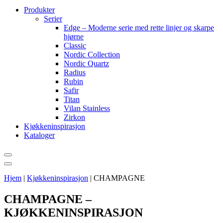
Produkter
Serier
Edge – Moderne serie med rette linjer og skarpe
hjørne
Classic
Nordic Collection
Nordic Quartz
Radius
Rubin
Safir
Titan
Vilan Stainless
Zirkon
Kjøkkeninspirasjon
Kataloger
Hjem
|
Kjøkkeninspirasjon
|
CHAMPAGNE
CHAMPAGNE –
KJØKKENINSPIRASJON