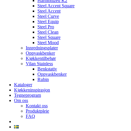
Harmonized K2
Steel Accent Square
Steel Accent
Steel Curve
Steel Equip
Steel Pro
Steel Clean
Steel Square
Steel Mood
Innredningsplater
Oppvaskbenker
Kjøkkentilbehør
Vilan Stainless
Benkstativ
Oppvaskbenker
Rubin
Kataloger
Kjøkkeninspirasjon
Tegneprogram
Om oss
Kontakt oss
Produktpleie
FAQ