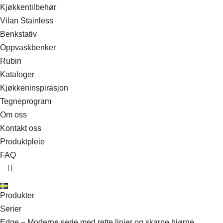
Kjøkkentilbehør
Vilan Stainless
Benkstativ
Oppvaskbenker
Rubin
Kataloger
Kjøkkeninspirasjon
Tegneprogram
Om oss
Kontakt oss
Produktpleie
FAQ
Produkter
Serier
Edge – Moderne serie med rette linjer og skarpe hjørne