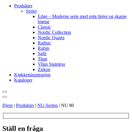
Produkter
Serier
Edge – Moderne serie med rette linjer og skarpe
hjørne
Classic
Nordic Collection
Nordic Quartz
Radius
Rubin
Safir
Titan
Vilan Stainless
Zirkon
Kjøkkeninspirasjon
Kataloger
Hjem
|
Produkter
|
NU-Serien
|
NU 80
Ställ en fråga