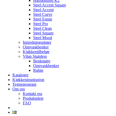
Harmonized K2
Steel Accent Square
Steel Accent
Steel Curve
Steel Equip
Steel Pro
Steel Clean
Steel Square
Steel Mood
Innredningsplater
Oppvaskbenker
Kjøkkentilbehør
Vilan Stainless
Benkstativ
Oppvaskbenker
Rubin
Kataloger
Kjøkkeninspirasjon
Tegneprogram
Om oss
Kontakt oss
Produktpleie
FAQ