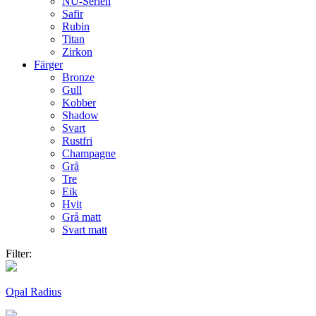
NU-Serien
Safir
Rubin
Titan
Zirkon
Färger
Bronze
Gull
Kobber
Shadow
Svart
Rustfri
Champagne
Grå
Tre
Eik
Hvit
Grå matt
Svart matt
Filter:
Opal Radius