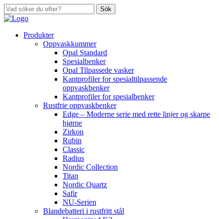
Sök
Produkter
Oppvaskkummer
Opal Standard
Spesialbenker
Opal Tilpassede vasker
Kantprofiler for spesialtilpassende
oppvaskbenker
Kantprofiler for spesialbenker
Rustfrie oppvaskbenker
Edge – Moderne serie med rette linjer og skarpe
hjørne
Zirkon
Rubin
Classic
Radius
Nordic Collection
Titan
Nordic Quartz
Safir
NU-Serien
Blandebatteri i rustfritt stål