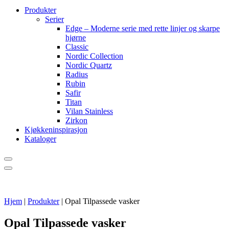
Produkter
Serier
Edge – Moderne serie med rette linjer og skarpe
hjørne
Classic
Nordic Collection
Nordic Quartz
Radius
Rubin
Safir
Titan
Vilan Stainless
Zirkon
Kjøkkeninspirasjon
Kataloger
Hjem
|
Produkter
|
Opal Tilpassede vasker
Opal Tilpassede vasker