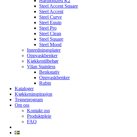
Harmonized K2
Steel Accent Square
Steel Accent
Steel Curve
Steel Equip
Steel Pro
Steel Clean
Steel Square
Steel Mood
Innredningsplater
Oppvaskbenker
Kjøkkentilbehør
Vilan Stainless
Benkstativ
Oppvaskbenker
Rubin
Kataloger
Kjøkkeninspirasjon
Tegneprogram
Om oss
Kontakt oss
Produktpleie
FAQ