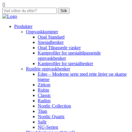
Sök
Produkter
Oppvaskkummer
Opal Standard
Spesialbenker
Opal Tilpassede vasker
Kantprofiler for spesialtilpassende
oppvaskbenker
Kantprofiler for spesialbenker
Rustfrie oppvaskbenker
Edge – Moderne serie med rette linjer og skarpe
hjørne
Zirkon
Rubin
Classic
Radius
Nordic Collection
Titan
Nordic Quartz
Safir
NU-Serien