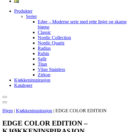
Produkter
Serier
Edge – Moderne serie med rette linjer og skarpe
hjørne
Classic
Nordic Collection
Nordic Quartz
Radius
Rubin
Safir
Titan
Vilan Stainless
Zirkon
Kjøkkeninspirasjon
Kataloger
Hjem
|
Kjøkkeninspirasjon
|
EDGE COLOR EDITION
EDGE COLOR EDITION –
KJØKKENINSPIRASJON