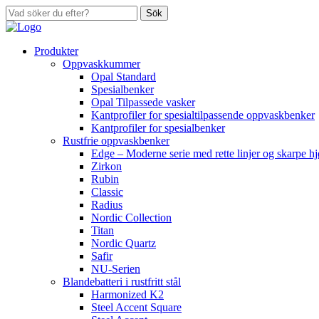
Sök
Produkter
Oppvaskkummer
Opal Standard
Spesialbenker
Opal Tilpassede vasker
Kantprofiler for spesialtilpassende oppvaskbenker
Kantprofiler for spesialbenker
Rustfrie oppvaskbenker
Edge – Moderne serie med rette linjer og skarpe h
Zirkon
Rubin
Classic
Radius
Nordic Collection
Titan
Nordic Quartz
Safir
NU-Serien
Blandebatteri i rustfritt stål
Harmonized K2
Steel Accent Square