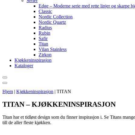
Serier
Edge – Moderne serie med rette linjer og skarpe h
Classic
Nordic Collection
Nordic Quartz
Radius
Rubin
Safir
Titan
Vilan Stainless
Zirkon
Kjøkkeninspirasjon
Kataloger
Hjem
|
Kjøkkeninspirasjon
|
TITAN
TITAN – KJØKKENINSPIRASJON
Titan har et tidløst design som du finner inspirasjon i. Se Titans mang
till de aller fleste kjøkken.