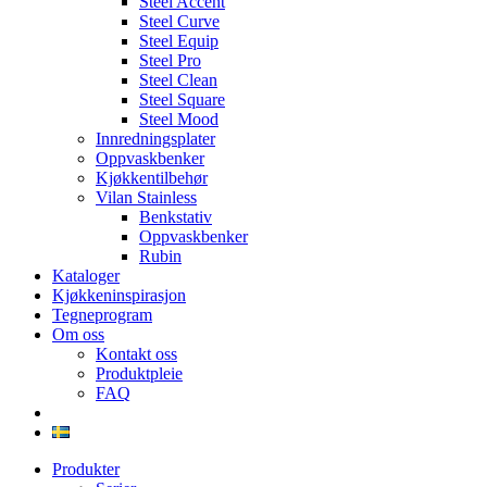
Steel Accent
Steel Curve
Steel Equip
Steel Pro
Steel Clean
Steel Square
Steel Mood
Innredningsplater
Oppvaskbenker
Kjøkkentilbehør
Vilan Stainless
Benkstativ
Oppvaskbenker
Rubin
Kataloger
Kjøkkeninspirasjon
Tegneprogram
Om oss
Kontakt oss
Produktpleie
FAQ
Produkter