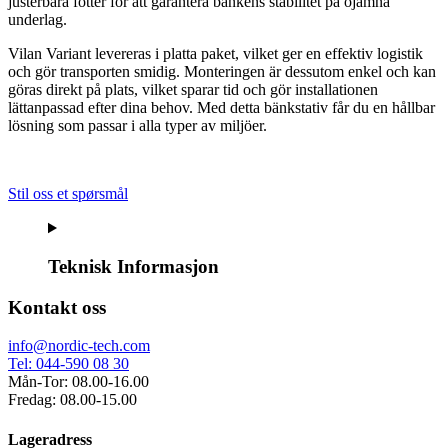
justerbara fötter för att garantera bänkens stabilitet på ojämna
underlag.
Vilan Variant levereras i platta paket, vilket ger en effektiv logistik
och gör transporten smidig. Monteringen är dessutom enkel och kan
göras direkt på plats, vilket sparar tid och gör installationen
lättanpassad efter dina behov. Med detta bänkstativ får du en hållbar
lösning som passar i alla typer av miljöer.
Stil oss et spørsmål
Teknisk Informasjon
Kontakt oss
info@nordic-tech.com
Tel: 044-590 08 30
Mån-Tor: 08.00-16.00
Fredag: 08.00-15.00
Lageradress