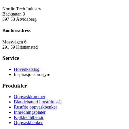
Nordic Tech Industry
Bäckgatan 9
597 53 Åtvidaberg
Kontorsadress
Mossvägen 6
291 59 Kristianstad
Service
Hovedkatalog
Inspirasjonsbrosjyre
Produkter
Oppvaskkummer
Blandebatteri i rustfritt stål
Rustfrie oppvaskbenker
Innredningsplater
Kjøkkentilbehør
Oppvaskbenker