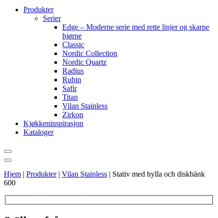
Produkter
Serier
Edge – Moderne serie med rette linjer og skarpe
hjørne
Classic
Nordic Collection
Nordic Quartz
Radius
Rubin
Safir
Titan
Vilan Stainless
Zirkon
Kjøkkeninspirasjon
Kataloger
Hjem
|
Produkter
|
Vilan Stainless
|
Stativ med hylla och diskbänk
600