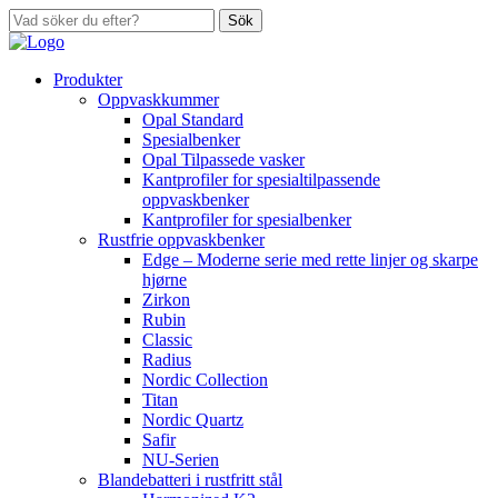
Sök
Produkter
Oppvaskkummer
Opal Standard
Spesialbenker
Opal Tilpassede vasker
Kantprofiler for spesialtilpassende
oppvaskbenker
Kantprofiler for spesialbenker
Rustfrie oppvaskbenker
Edge – Moderne serie med rette linjer og skarpe
hjørne
Zirkon
Rubin
Classic
Radius
Nordic Collection
Titan
Nordic Quartz
Safir
NU-Serien
Blandebatteri i rustfritt stål