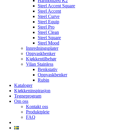
Harmonized K2
Steel Accent Square
Steel Accent
Steel Curve
Steel Equip
Steel Pro
Steel Clean
Steel Square
Steel Mood
Innredningsplater
Oppvaskbenker
Kjøkkentilbehør
Vilan Stainless
Benkstativ
Oppvaskbenker
Rubin
Kataloger
Kjøkkeninspirasjon
Tegneprogram
Om oss
Kontakt oss
Produktpleie
FAQ