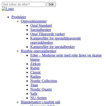
Sök
Produkter
Oppvaskkummer
Opal Standard
Spesialbenker
Opal Tilpassede vasker
Kantprofiler for spesialtilpassende
oppvaskbenker
Kantprofiler for spesialbenker
Rustfrie oppvaskbenker
Edge – Moderne serie med rette linjer og skarpe
hjørne
Zirkon
Rubin
Classic
Radius
Nordic Collection
Titan
Nordic Quartz
Safir
NU-Serien
Blandebatteri i rustfritt stål