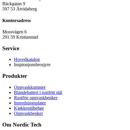
Bäckgatan 9
597 53 Åtvidaberg
Kontorsadress
Mossvägen 6
291 59 Kristianstad
Service
Hovedkatalog
Inspirasjonsbrosjyre
Produkter
Oppvaskkummer
Blandebatteri i rustfritt stål
Rustfrie oppvaskbenker
Innredningsplater
Kjøkkentilbehør
Oppvaskbenker
Om Nordic Tech