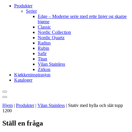
Produkter
Serier
Edge – Moderne serie med rette linjer og skarpe
hjørne
Classic
Nordic Collection
Nordic Quartz
Radius
Rubin
Safir
Titan
Vilan Stainless
Zirkon
Kjøkkeninspirasjon
Kataloger
Hjem
|
Produkter
|
Vilan Stainless
|
Stativ med hylla och slät topp
1200
Ställ en fråga