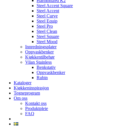
Harmonized K2
Steel Accent Square
Steel Accent
Steel Curve
Steel Equip
Steel Pro
Steel Clean
Steel Square
Steel Mood
Innredningsplater
Oppvaskbenker
Kjøkkentilbehør
Vilan Stainless
Benkstativ
Oppvaskbenker
Rubin
Kataloger
Kjøkkeninspirasjon
Tegneprogram
Om oss
Kontakt oss
Produktpleie
FAQ