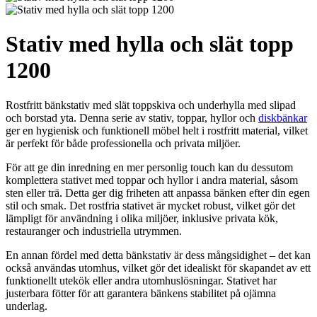
Stativ med hylla och slät topp
1200
Rostfritt bänkstativ med slät toppskiva och underhylla med slipad
och borstad yta. Denna serie av stativ, toppar, hyllor och
diskbänkar
ger en hygienisk och funktionell möbel helt i rostfritt material, vilket
är perfekt för både professionella och privata miljöer.
För att ge din inredning en mer personlig touch kan du dessutom
komplettera stativet med toppar och hyllor i andra material, såsom
sten eller trä. Detta ger dig friheten att anpassa bänken efter din egen
stil och smak. Det rostfria stativet är mycket robust, vilket gör det
lämpligt för användning i olika miljöer, inklusive privata kök,
restauranger och industriella utrymmen.
En annan fördel med detta bänkstativ är dess mångsidighet – det kan
också användas utomhus, vilket gör det idealiskt för skapandet av ett
funktionellt utekök eller andra utomhuslösningar. Stativet har
justerbara fötter för att garantera bänkens stabilitet på ojämna
underlag.