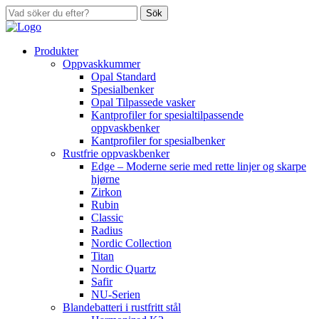
Sök
Produkter
Oppvaskkummer
Opal Standard
Spesialbenker
Opal Tilpassede vasker
Kantprofiler for spesialtilpassende
oppvaskbenker
Kantprofiler for spesialbenker
Rustfrie oppvaskbenker
Edge – Moderne serie med rette linjer og skarpe
hjørne
Zirkon
Rubin
Classic
Radius
Nordic Collection
Titan
Nordic Quartz
Safir
NU-Serien
Blandebatteri i rustfritt stål