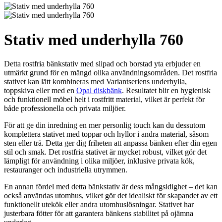
Stativ med underhylla 760
Detta rostfria bänkstativ med slipad och borstad yta erbjuder en
utmärkt grund för en mängd olika användningsområden. Det rostfria
stativet kan lätt kombineras med Variantseriens underhylla,
toppskiva eller med en
Opal diskbänk
. Resultatet blir en hygienisk
och funktionell möbel helt i rostfritt material, vilket är perfekt för
både professionella och privata miljöer.
För att ge din inredning en mer personlig touch kan du dessutom
komplettera stativet med toppar och hyllor i andra material, såsom
sten eller trä. Detta ger dig friheten att anpassa bänken efter din egen
stil och smak. Det rostfria stativet är mycket robust, vilket gör det
lämpligt för användning i olika miljöer, inklusive privata kök,
restauranger och industriella utrymmen.
En annan fördel med detta bänkstativ är dess mångsidighet – det kan
också användas utomhus, vilket gör det idealiskt för skapandet av ett
funktionellt utekök eller andra utomhuslösningar. Stativet har
justerbara fötter för att garantera bänkens stabilitet på ojämna