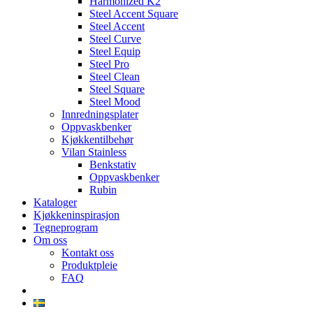
Harmonized K2
Steel Accent Square
Steel Accent
Steel Curve
Steel Equip
Steel Pro
Steel Clean
Steel Square
Steel Mood
Innredningsplater
Oppvaskbenker
Kjøkkentilbehør
Vilan Stainless
Benkstativ
Oppvaskbenker
Rubin
Kataloger
Kjøkkeninspirasjon
Tegneprogram
Om oss
Kontakt oss
Produktpleie
FAQ