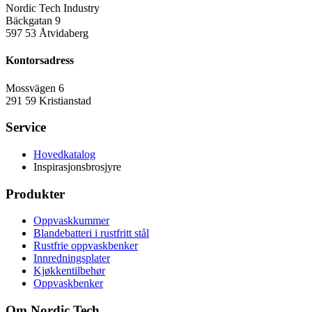
Nordic Tech Industry
Bäckgatan 9
597 53 Åtvidaberg
Kontorsadress
Mossvägen 6
291 59 Kristianstad
Service
Hovedkatalog
Inspirasjonsbrosjyre
Produkter
Oppvaskkummer
Blandebatteri i rustfritt stål
Rustfrie oppvaskbenker
Innredningsplater
Kjøkkentilbehør
Oppvaskbenker
Om Nordic Tech