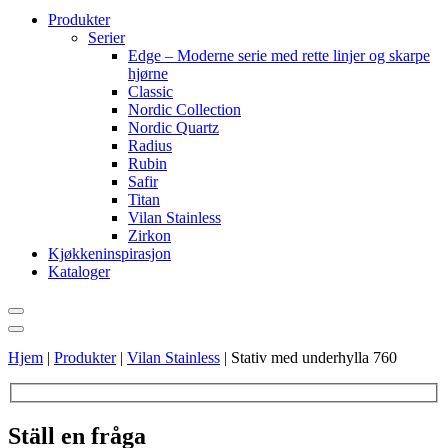
Produkter
Serier
Edge – Moderne serie med rette linjer og skarpe
hjørne
Classic
Nordic Collection
Nordic Quartz
Radius
Rubin
Safir
Titan
Vilan Stainless
Zirkon
Kjøkkeninspirasjon
Kataloger
Hjem
|
Produkter
|
Vilan Stainless
|
Stativ med underhylla 760
Ställ en fråga