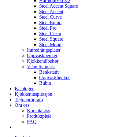
Harmonized K2
Steel Accent Square
Steel Accent
Steel Curve
Steel Equip
Steel Pro
Steel Clean
Steel Square
Steel Mood
Innredningsplater
Oppvaskbenker
Kjøkkentilbehør
Vilan Stainless
Benkstativ
Oppvaskbenker
Rubin
Kataloger
Kjøkkeninspirasjon
Tegneprogram
Om oss
Kontakt oss
Produktpleie
FAQ