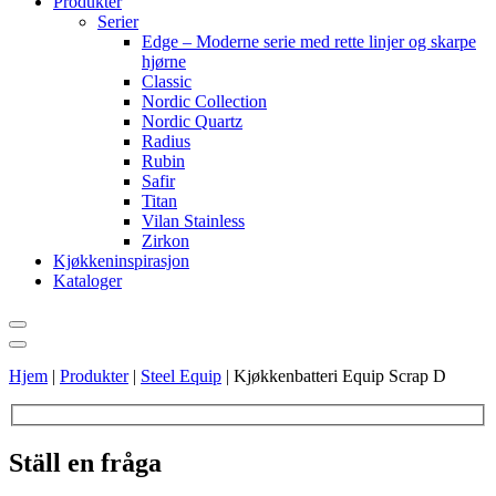
Produkter
Serier
Edge – Moderne serie med rette linjer og skarpe
hjørne
Classic
Nordic Collection
Nordic Quartz
Radius
Rubin
Safir
Titan
Vilan Stainless
Zirkon
Kjøkkeninspirasjon
Kataloger
Hjem
|
Produkter
|
Steel Equip
|
Kjøkkenbatteri Equip Scrap D
Ställ en fråga