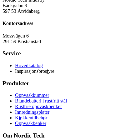
Bäckgatan 9
597 53 Åtvidaberg
Kontorsadress
Mossvägen 6
291 59 Kristianstad
Service
Hovedkatalog
Inspirasjonsbrosjyre
Produkter
Oppvaskkummer
Blandebatteri i rustfritt stål
Rustfrie oppvaskbenker
Innredningsplater
Kjøkkentilbehør
Oppvaskbenker
Om Nordic Tech