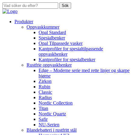
Sök
Produkter
Oppvaskkummer
Opal Standard
Spesialbenker
Opal Tilpassede vasker
Kantprofiler for spesialtilpassende
oppvaskbenker
Kantprofiler for spesialbenker
Rustfrie oppvaskbenker
Edge – Moderne serie med rette linjer og skarpe
hjørne
Zirkon
Rubin
Classic
Radius
Nordic Collection
Titan
Nordic Quartz
Safir
NU-Serien
Blandebatteri i rustfritt stål