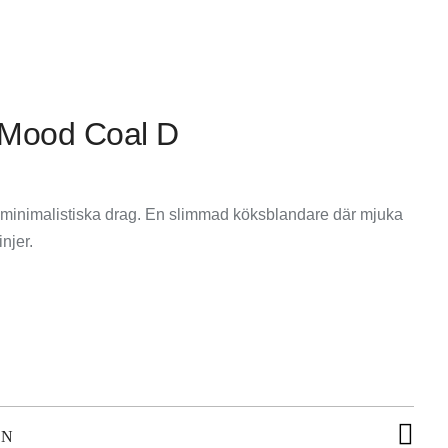
 Mood Coal D
minimalistiska drag. En slimmad köksblandare där mjuka
njer.
ON