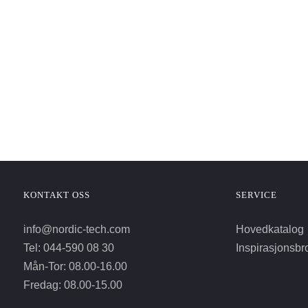
KONTAKT OSS
SERVICE
info@nordic-tech.com
Hovedkatalog
Tel: 044-590 08 30
Inspirasjonsbr
Mån-Tor: 08.00-16.00
Fredag: 08.00-15.00