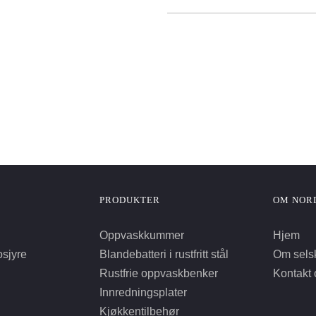
PRODUKTER
OM NOR
Oppvaskkummer
Hjem
osjyre
Blandebatteri i rustfritt stål
Om sels
Rustfrie oppvaskbenker
Kontakt 
Innredningsplater
Kjøkkentilbehør