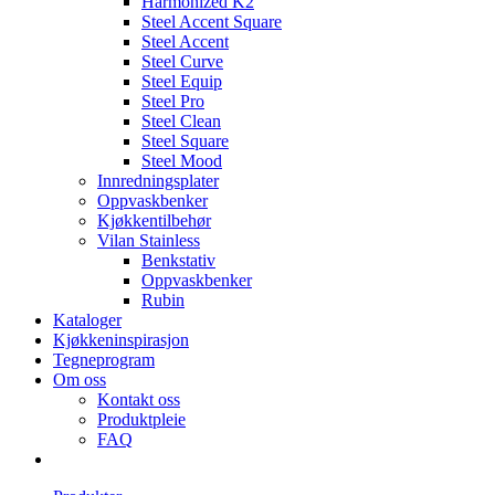
Harmonized K2
Steel Accent Square
Steel Accent
Steel Curve
Steel Equip
Steel Pro
Steel Clean
Steel Square
Steel Mood
Innredningsplater
Oppvaskbenker
Kjøkkentilbehør
Vilan Stainless
Benkstativ
Oppvaskbenker
Rubin
Kataloger
Kjøkkeninspirasjon
Tegneprogram
Om oss
Kontakt oss
Produktpleie
FAQ