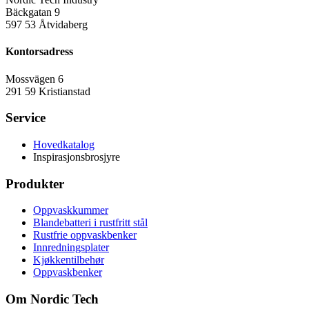
Bäckgatan 9
597 53 Åtvidaberg
Kontorsadress
Mossvägen 6
291 59 Kristianstad
Service
Hovedkatalog
Inspirasjonsbrosjyre
Produkter
Oppvaskkummer
Blandebatteri i rustfritt stål
Rustfrie oppvaskbenker
Innredningsplater
Kjøkkentilbehør
Oppvaskbenker
Om Nordic Tech