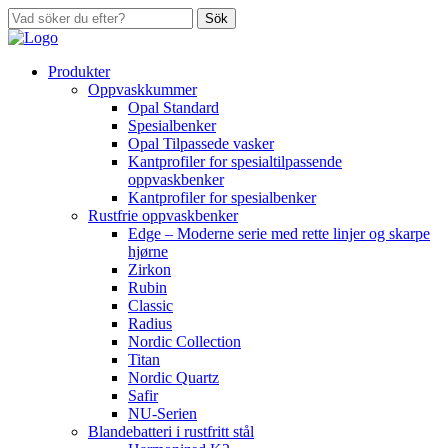
Sök
Produkter
Oppvaskkummer
Opal Standard
Spesialbenker
Opal Tilpassede vasker
Kantprofiler for spesialtilpassende
oppvaskbenker
Kantprofiler for spesialbenker
Rustfrie oppvaskbenker
Edge – Moderne serie med rette linjer og skarpe
hjørne
Zirkon
Rubin
Classic
Radius
Nordic Collection
Titan
Nordic Quartz
Safir
NU-Serien
Blandebatteri i rustfritt stål