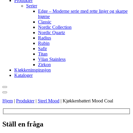
Produkter
Serier
Edge – Moderne serie med rette linjer og skarpe
hjørne
Classic
Nordic Collection
Nordic Quartz
Radius
Rubin
Safir
Titan
Vilan Stainless
Zirkon
Kjøkkeninspirasjon
Kataloger
Hjem
|
Produkter
|
Steel Mood
|
Kjøkkenbatteri Mood Coal
Ställ en fråga