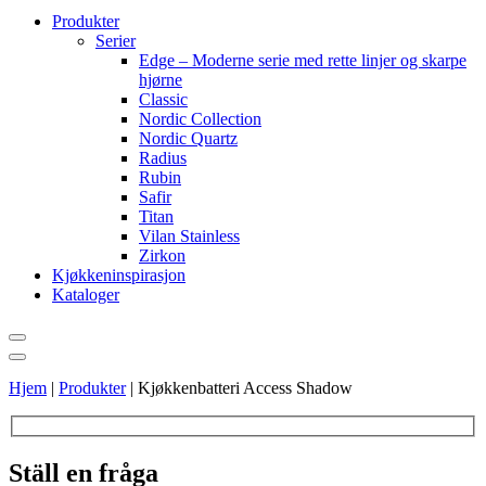
Produkter
Serier
Edge – Moderne serie med rette linjer og skarpe
hjørne
Classic
Nordic Collection
Nordic Quartz
Radius
Rubin
Safir
Titan
Vilan Stainless
Zirkon
Kjøkkeninspirasjon
Kataloger
Hjem
|
Produkter
|
Kjøkkenbatteri Access Shadow
Ställ en fråga