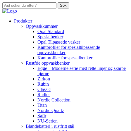
Sök
Produkter
Oppvaskkummer
Opal Standard
Spesialbenker
Opal Tilpassede vasker
Kantprofiler for spesialtilpassende
oppvaskbenker
Kantprofiler for spesialbenker
Rustfrie oppvaskbenker
Edge – Moderne serie med rette linjer og skarpe
hjørne
Zirkon
Rubin
Classic
Radius
Nordic Collection
Titan
Nordic Quartz
Safir
NU-Serien
Blandebatteri i rustfritt stål