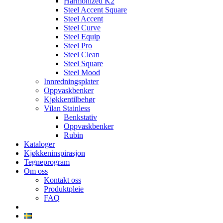
Harmonized K2
Steel Accent Square
Steel Accent
Steel Curve
Steel Equip
Steel Pro
Steel Clean
Steel Square
Steel Mood
Innredningsplater
Oppvaskbenker
Kjøkkentilbehør
Vilan Stainless
Benkstativ
Oppvaskbenker
Rubin
Kataloger
Kjøkkeninspirasjon
Tegneprogram
Om oss
Kontakt oss
Produktpleie
FAQ