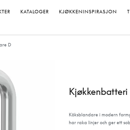
KTER
KATALOGER
KJØKKENINSPIRASJON
are D
Kjøkkenbatteri
Köksblandare i modern formg
har raka linjer och ger ett sob