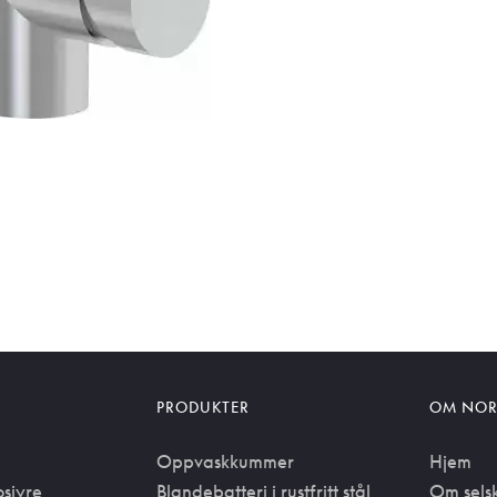
PRODUKTER
OM NOR
Oppvaskkummer
Hjem
osjyre
Blandebatteri i rustfritt stål
Om sels