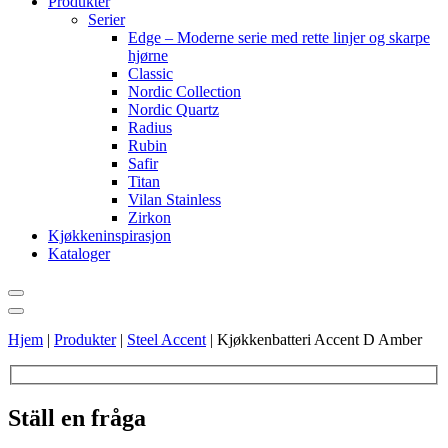
Produkter
Serier
Edge – Moderne serie med rette linjer og skarpe
hjørne
Classic
Nordic Collection
Nordic Quartz
Radius
Rubin
Safir
Titan
Vilan Stainless
Zirkon
Kjøkkeninspirasjon
Kataloger
Hjem
|
Produkter
|
Steel Accent
|
Kjøkkenbatteri Accent D Amber
Ställ en fråga