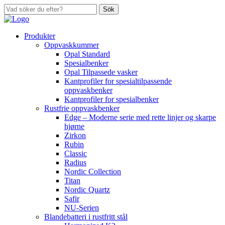
Sök
Produkter
Oppvaskkummer
Opal Standard
Spesialbenker
Opal Tilpassede vasker
Kantprofiler for spesialtilpassende
oppvaskbenker
Kantprofiler for spesialbenker
Rustfrie oppvaskbenker
Edge – Moderne serie med rette linjer og skarpe
hjørne
Zirkon
Rubin
Classic
Radius
Nordic Collection
Titan
Nordic Quartz
Safir
NU-Serien
Blandebatteri i rustfritt stål