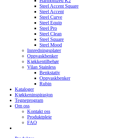
Harmonized K2
Steel Accent Square
Steel Accent
Steel Curve
Steel Equip
Steel Pro
Steel Clean
Steel Square
Steel Mood
Innredningsplater
Oppvaskbenker
Kjøkkentilbehør
Vilan Stainless
Benkstativ
Oppvaskbenker
Rubin
Kataloger
Kjøkkeninspirasjon
Tegneprogram
Om oss
Kontakt oss
Produktpleie
FAQ