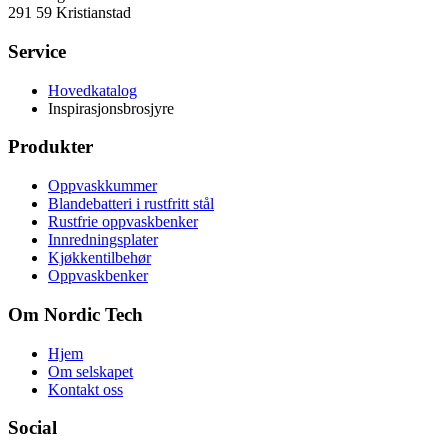
291 59 Kristianstad
Service
Hovedkatalog
Inspirasjonsbrosjyre
Produkter
Oppvaskkummer
Blandebatteri i rustfritt stål
Rustfrie oppvaskbenker
Innredningsplater
Kjøkkentilbehør
Oppvaskbenker
Om Nordic Tech
Hjem
Om selskapet
Kontakt oss
Social