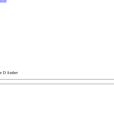
jørne
re D Amber