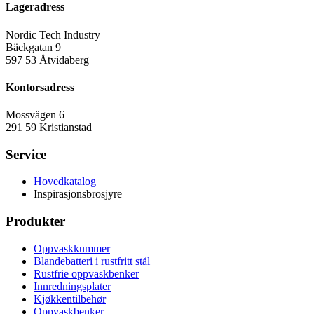
Lageradress
Nordic Tech Industry
Bäckgatan 9
597 53 Åtvidaberg
Kontorsadress
Mossvägen 6
291 59 Kristianstad
Service
Hovedkatalog
Inspirasjonsbrosjyre
Produkter
Oppvaskkummer
Blandebatteri i rustfritt stål
Rustfrie oppvaskbenker
Innredningsplater
Kjøkkentilbehør
Oppvaskbenker