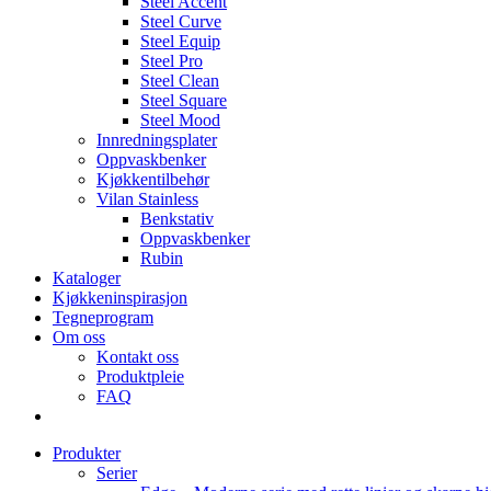
Steel Accent
Steel Curve
Steel Equip
Steel Pro
Steel Clean
Steel Square
Steel Mood
Innredningsplater
Oppvaskbenker
Kjøkkentilbehør
Vilan Stainless
Benkstativ
Oppvaskbenker
Rubin
Kataloger
Kjøkkeninspirasjon
Tegneprogram
Om oss
Kontakt oss
Produktpleie
FAQ
Produkter
Serier