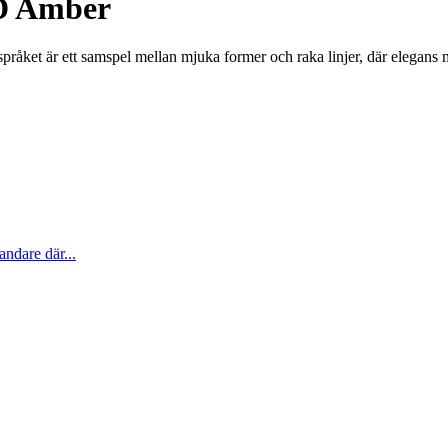
 D Amber
åket är ett samspel mellan mjuka former och raka linjer, där elegans 
ndare där...