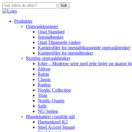
Sök
Produkter
Oppvaskkummer
Opal Standard
Spesialbenker
Opal Tilpassede vasker
Kantprofiler for spesialtilpassende oppvaskbenker
Kantprofiler for spesialbenker
Rustfrie oppvaskbenker
Edge – Moderne serie med rette linjer og skarpe h
Zirkon
Rubin
Classic
Radius
Nordic Collection
Titan
Nordic Quartz
Safir
NU-Serien
Blandebatteri i rustfritt stål
Harmonized K2
Steel Accent Square