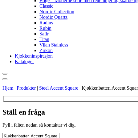
Edge – Moderne serie med rette linjer og skarpe h
Classic
Nordic Collection
Nordic Quartz
Radius
Rubin
Safir
Titan
Vilan Stainless
Zirkon
Kjøkkeninspirasjon
Kataloger
Hjem
|
Produkter
|
Steel Accent Square
|
Kjøkkenbatteri Accent Squa
Ställ en fråga
Fyll i fälten nedan så kontaktar vi dig.