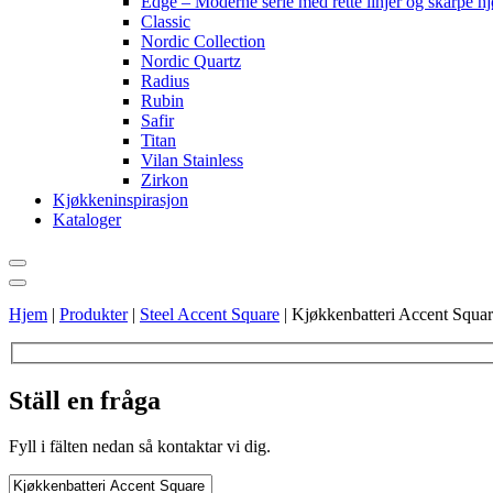
Edge – Moderne serie med rette linjer og skarpe h
Classic
Nordic Collection
Nordic Quartz
Radius
Rubin
Safir
Titan
Vilan Stainless
Zirkon
Kjøkkeninspirasjon
Kataloger
Hjem
|
Produkter
|
Steel Accent Square
|
Kjøkkenbatteri Accent Squ
Ställ en fråga
Fyll i fälten nedan så kontaktar vi dig.