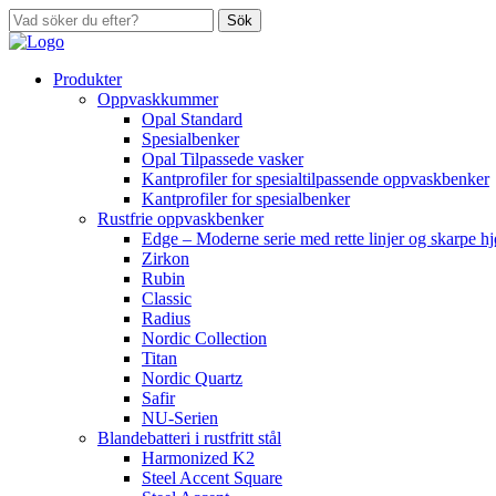
Sök
Produkter
Oppvaskkummer
Opal Standard
Spesialbenker
Opal Tilpassede vasker
Kantprofiler for spesialtilpassende oppvaskbenker
Kantprofiler for spesialbenker
Rustfrie oppvaskbenker
Edge – Moderne serie med rette linjer og skarpe h
Zirkon
Rubin
Classic
Radius
Nordic Collection
Titan
Nordic Quartz
Safir
NU-Serien
Blandebatteri i rustfritt stål
Harmonized K2
Steel Accent Square