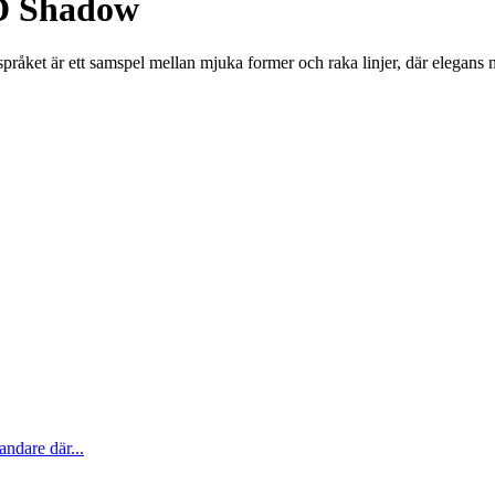
 D Shadow
åket är ett samspel mellan mjuka former och raka linjer, där elegans 
ndare där...