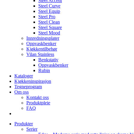
Steel Accent
Steel Curve
Steel Equip
Steel Pro
Steel Clean
Steel Square
Steel Mood
Innredningsplater
Oppvaskbenker
Kjøkkentilbehør
Vilan Stainless
Benkstativ
Oppvaskbenker
Rubin
Kataloger
Kjøkkeninspirasjon
Tegneprogram
Om oss
Kontakt oss
Produktpleie
FAQ
Produkter
Serier