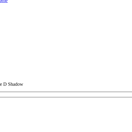
jørne
are D Shadow