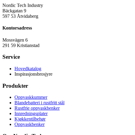
Nordic Tech Industry
Bäckgatan 9
597 53 Åtvidaberg
Kontorsadress
Mossvägen 6
291 59 Kristianstad
Service
Hovedkatalog
Inspirasjonsbrosjyre
Produkter
Oppvaskkummer
Blandebatteri i rustfritt stål
Rustfrie oppvaskbenker
Innredningsplater
Kjøkkentilbehør
Oppvaskbenker