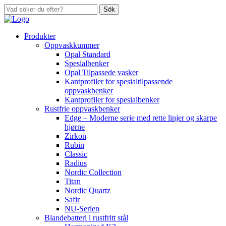
Sök
Produkter
Oppvaskkummer
Opal Standard
Spesialbenker
Opal Tilpassede vasker
Kantprofiler for spesialtilpassende
oppvaskbenker
Kantprofiler for spesialbenker
Rustfrie oppvaskbenker
Edge – Moderne serie med rette linjer og skarpe
hjørne
Zirkon
Rubin
Classic
Radius
Nordic Collection
Titan
Nordic Quartz
Safir
NU-Serien
Blandebatteri i rustfritt stål