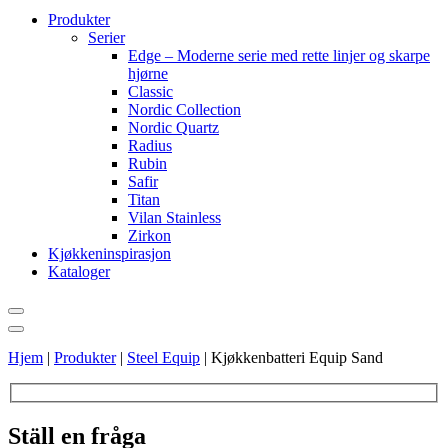
Produkter
Serier
Edge – Moderne serie med rette linjer og skarpe
hjørne
Classic
Nordic Collection
Nordic Quartz
Radius
Rubin
Safir
Titan
Vilan Stainless
Zirkon
Kjøkkeninspirasjon
Kataloger
Hjem
|
Produkter
|
Steel Equip
|
Kjøkkenbatteri Equip Sand
Ställ en fråga