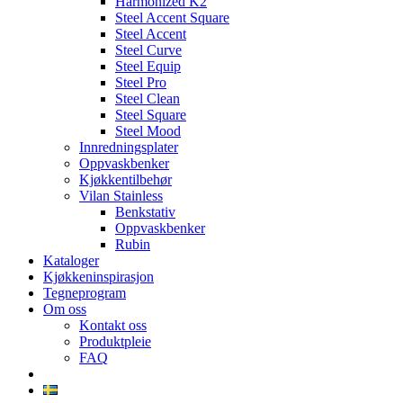
Harmonized K2
Steel Accent Square
Steel Accent
Steel Curve
Steel Equip
Steel Pro
Steel Clean
Steel Square
Steel Mood
Innredningsplater
Oppvaskbenker
Kjøkkentilbehør
Vilan Stainless
Benkstativ
Oppvaskbenker
Rubin
Kataloger
Kjøkkeninspirasjon
Tegneprogram
Om oss
Kontakt oss
Produktpleie
FAQ