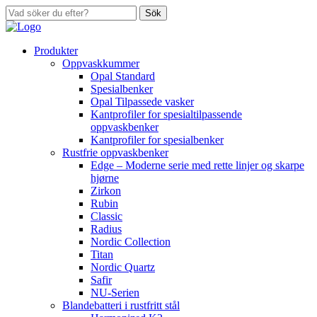
Sök
Produkter
Oppvaskkummer
Opal Standard
Spesialbenker
Opal Tilpassede vasker
Kantprofiler for spesialtilpassende
oppvaskbenker
Kantprofiler for spesialbenker
Rustfrie oppvaskbenker
Edge – Moderne serie med rette linjer og skarpe
hjørne
Zirkon
Rubin
Classic
Radius
Nordic Collection
Titan
Nordic Quartz
Safir
NU-Serien
Blandebatteri i rustfritt stål