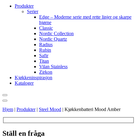
Produkter
Serier
Edge – Moderne serie med rette linjer og skarpe
hjørne
Classic
Nordic Collection
Nordic Quartz
Radius
Rubin
Safir
Titan
Vilan Stainless
Zirkon
Kjøkkeninspirasjon
Kataloger
Hjem
|
Produkter
|
Steel Mood
|
Kjøkkenbatteri Mood Amber
Ställ en fråga