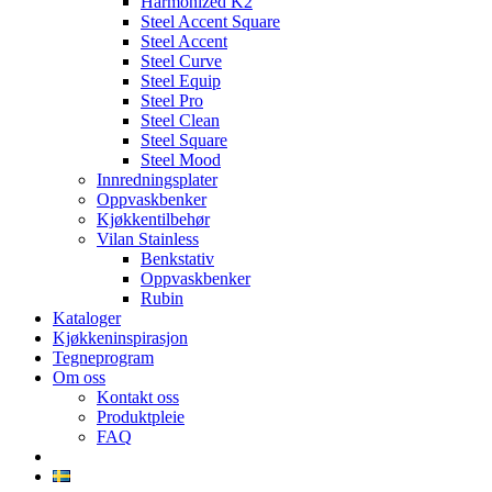
Harmonized K2
Steel Accent Square
Steel Accent
Steel Curve
Steel Equip
Steel Pro
Steel Clean
Steel Square
Steel Mood
Innredningsplater
Oppvaskbenker
Kjøkkentilbehør
Vilan Stainless
Benkstativ
Oppvaskbenker
Rubin
Kataloger
Kjøkkeninspirasjon
Tegneprogram
Om oss
Kontakt oss
Produktpleie
FAQ