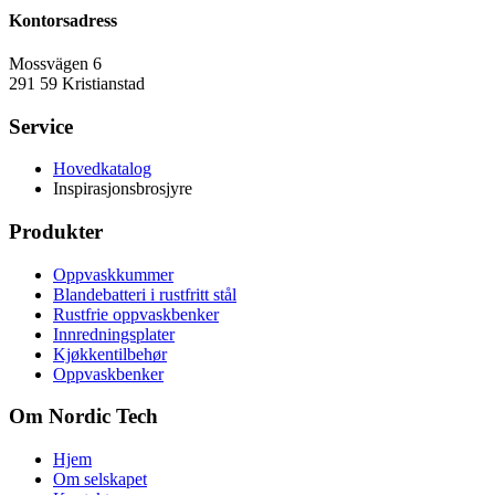
Kontorsadress
Mossvägen 6
291 59 Kristianstad
Service
Hovedkatalog
Inspirasjonsbrosjyre
Produkter
Oppvaskkummer
Blandebatteri i rustfritt stål
Rustfrie oppvaskbenker
Innredningsplater
Kjøkkentilbehør
Oppvaskbenker
Om Nordic Tech
Hjem
Om selskapet