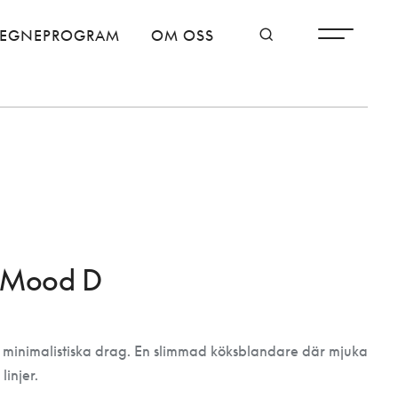
TEGNEPROGRAM
OM OSS
i Mood D
minimalistiska drag. En slimmad köksblandare där mjuka
injer.