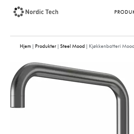
PRODU
Hjem
|
Produkter
|
Steel Mood
|
Kjøkkenbatteri Moo