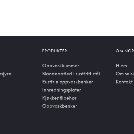
PRODUKTER
OM NOR
Oppvaskkummer
Hjem
osjyre
Blandebatteri i rustfritt stål
Om sels
Rustfrie oppvaskbenker
Kontakt 
Innredningsplater
Kjøkkentilbehør
Oppvaskbenker