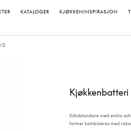
KTER
KATALOGER
KJØKKENINSPIRASJON
d D
Kjøkkenbatter
Köksblandare med enkla och 
former kombineras med raka l