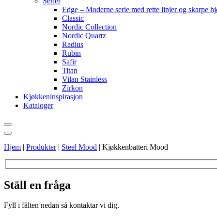
Serier
Edge – Moderne serie med rette linjer og skarpe h
Classic
Nordic Collection
Nordic Quartz
Radius
Rubin
Safir
Titan
Vilan Stainless
Zirkon
Kjøkkeninspirasjon
Kataloger
Hjem
|
Produkter
|
Steel Mood
|
Kjøkkenbatteri Mood
Ställ en fråga
Fyll i fälten nedan så kontaktar vi dig.