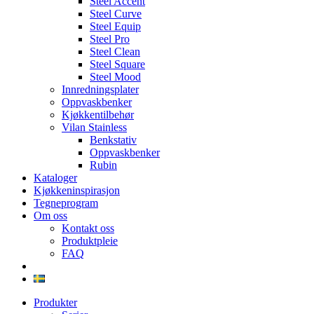
Steel Accent
Steel Curve
Steel Equip
Steel Pro
Steel Clean
Steel Square
Steel Mood
Innredningsplater
Oppvaskbenker
Kjøkkentilbehør
Vilan Stainless
Benkstativ
Oppvaskbenker
Rubin
Kataloger
Kjøkkeninspirasjon
Tegneprogram
Om oss
Kontakt oss
Produktpleie
FAQ
Produkter