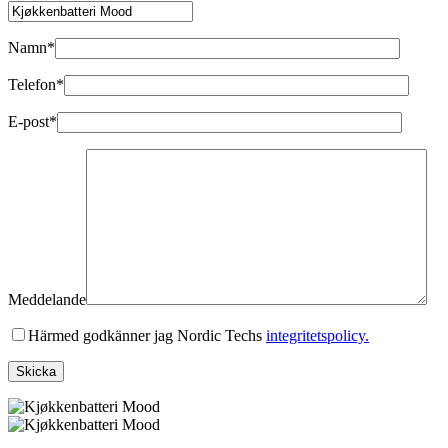
Namn*
Telefon*
E-post*
Meddelande
Härmed godkänner jag Nordic Techs
integritetspolicy.