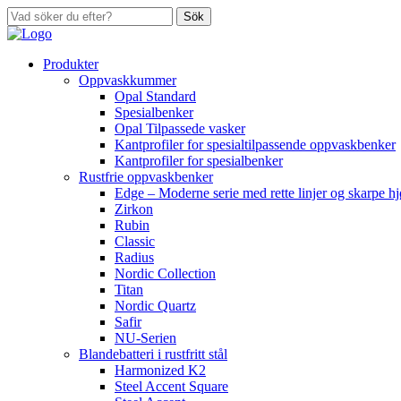
Sök
Produkter
Oppvaskkummer
Opal Standard
Spesialbenker
Opal Tilpassede vasker
Kantprofiler for spesialtilpassende oppvaskbenker
Kantprofiler for spesialbenker
Rustfrie oppvaskbenker
Edge – Moderne serie med rette linjer og skarpe h
Zirkon
Rubin
Classic
Radius
Nordic Collection
Titan
Nordic Quartz
Safir
NU-Serien
Blandebatteri i rustfritt stål
Harmonized K2
Steel Accent Square