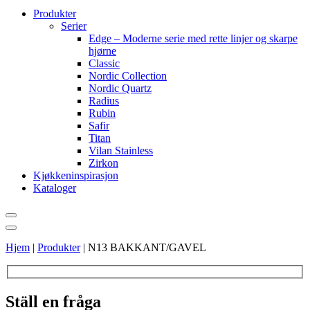
Produkter
Serier
Edge – Moderne serie med rette linjer og skarpe
hjørne
Classic
Nordic Collection
Nordic Quartz
Radius
Rubin
Safir
Titan
Vilan Stainless
Zirkon
Kjøkkeninspirasjon
Kataloger
Hjem
|
Produkter
|
N13 BAKKANT/GAVEL
Ställ en fråga