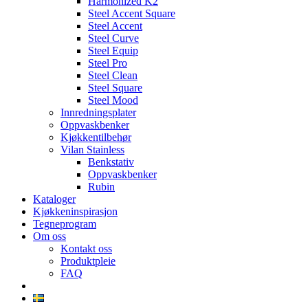
Harmonized K2
Steel Accent Square
Steel Accent
Steel Curve
Steel Equip
Steel Pro
Steel Clean
Steel Square
Steel Mood
Innredningsplater
Oppvaskbenker
Kjøkkentilbehør
Vilan Stainless
Benkstativ
Oppvaskbenker
Rubin
Kataloger
Kjøkkeninspirasjon
Tegneprogram
Om oss
Kontakt oss
Produktpleie
FAQ