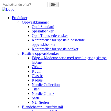
Sök
Produkter
Oppvaskkummer
Opal Standard
Spesialbenker
Opal Tilpassede vasker
Kantprofiler for spesialtilpassende
oppvaskbenker
Kantprofiler for spesialbenker
Rustfrie oppvaskbenker
Edge – Moderne serie med rette linjer og skarpe
hjørne
Zirkon
Rubin
Classic
Radius
Nordic Collection
Titan
Nordic Quartz
Safir
NU-Serien
Blandebatteri i rustfritt stål