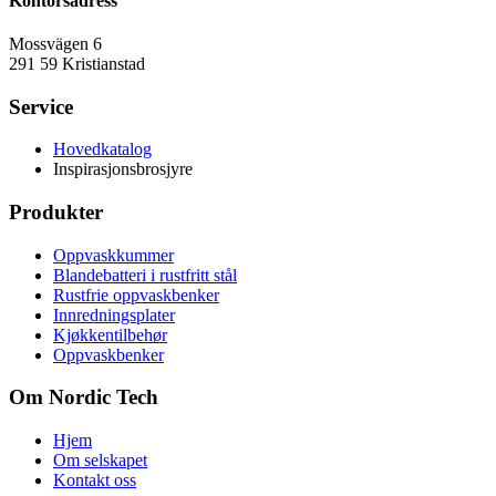
Kontorsadress
Mossvägen 6
291 59 Kristianstad
Service
Hovedkatalog
Inspirasjonsbrosjyre
Produkter
Oppvaskkummer
Blandebatteri i rustfritt stål
Rustfrie oppvaskbenker
Innredningsplater
Kjøkkentilbehør
Oppvaskbenker
Om Nordic Tech
Hjem
Om selskapet
Kontakt oss