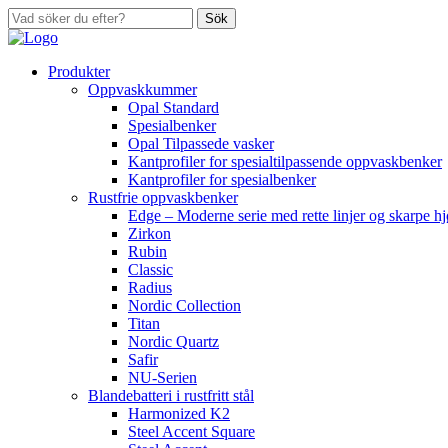
Sök
Produkter
Oppvaskkummer
Opal Standard
Spesialbenker
Opal Tilpassede vasker
Kantprofiler for spesialtilpassende oppvaskbenker
Kantprofiler for spesialbenker
Rustfrie oppvaskbenker
Edge – Moderne serie med rette linjer og skarpe h
Zirkon
Rubin
Classic
Radius
Nordic Collection
Titan
Nordic Quartz
Safir
NU-Serien
Blandebatteri i rustfritt stål
Harmonized K2
Steel Accent Square