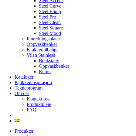
Steel Accent
Steel Curve
Steel Equip
Steel Pro
Steel Clean
Steel Square
Steel Mood
Innredningsplater
Oppvaskbenker
Kjøkkentilbehør
Vilan Stainless
Benkstativ
Oppvaskbenker
Rubin
Kataloger
Kjøkkeninspirasjon
Tegneprogram
Om oss
Kontakt oss
Produktpleie
FAQ
Produkter