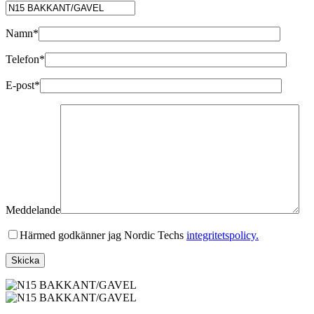
Namn*
Telefon*
E-post*
Meddelande
Härmed godkänner jag Nordic Techs
integritetspolicy.