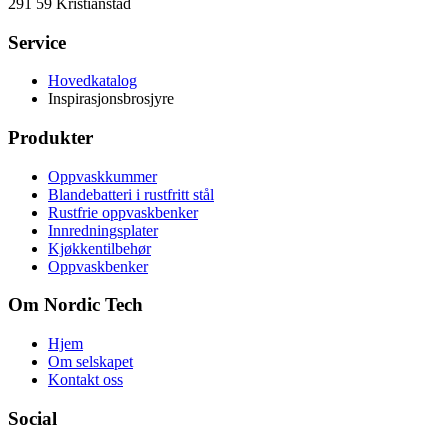
291 59 Kristianstad
Service
Hovedkatalog
Inspirasjonsbrosjyre
Produkter
Oppvaskkummer
Blandebatteri i rustfritt stål
Rustfrie oppvaskbenker
Innredningsplater
Kjøkkentilbehør
Oppvaskbenker
Om Nordic Tech
Hjem
Om selskapet
Kontakt oss
Social