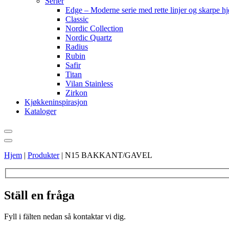
Serier
Edge – Moderne serie med rette linjer og skarpe h
Classic
Nordic Collection
Nordic Quartz
Radius
Rubin
Safir
Titan
Vilan Stainless
Zirkon
Kjøkkeninspirasjon
Kataloger
Hjem
|
Produkter
|
N15 BAKKANT/GAVEL
Ställ en fråga
Fyll i fälten nedan så kontaktar vi dig.