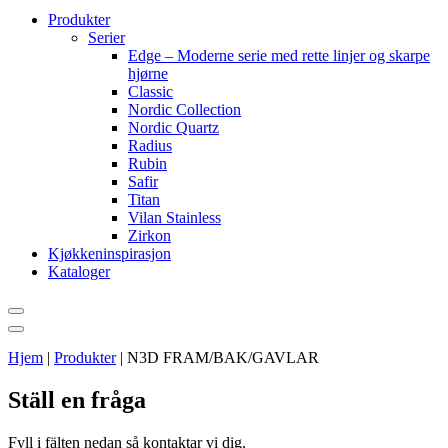
Produkter
Serier
Edge – Moderne serie med rette linjer og skarpe
hjørne
Classic
Nordic Collection
Nordic Quartz
Radius
Rubin
Safir
Titan
Vilan Stainless
Zirkon
Kjøkkeninspirasjon
Kataloger
Hjem
|
Produkter
|
N3D FRAM/BAK/GAVLAR
Ställ en fråga
Fyll i fälten nedan så kontaktar vi dig.