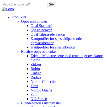
Sök
Produkter
Oppvaskkummer
Opal Standard
Spesialbenker
Opal Tilpassede vasker
Kantprofiler for spesialtilpassende
oppvaskbenker
Kantprofiler for spesialbenker
Rustfrie oppvaskbenker
Edge – Moderne serie med rette linjer og skarpe
hjørne
Zirkon
Rubin
Classic
Radius
Nordic Collection
Titan
Nordic Quartz
Safir
NU-Serien
Blandebatteri i rustfritt stål