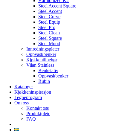
Harmonized K2
Steel Accent Square
Steel Accent
Steel Curve
Steel Equip
Steel Pro
Steel Clean
Steel Square
Steel Mood
Innredningsplater
Oppvaskbenker
Kjøkkentilbehør
Vilan Stainless
Benkstativ
Oppvaskbenker
Rubin
Kataloger
Kjøkkeninspirasjon
Tegneprogram
Om oss
Kontakt oss
Produktpleie
FAQ