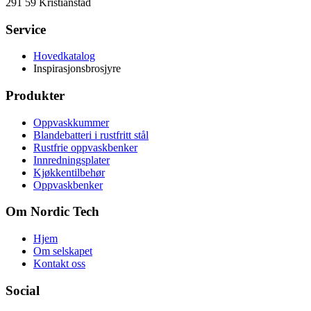
291 59 Kristianstad
Service
Hovedkatalog
Inspirasjonsbrosjyre
Produkter
Oppvaskkummer
Blandebatteri i rustfritt stål
Rustfrie oppvaskbenker
Innredningsplater
Kjøkkentilbehør
Oppvaskbenker
Om Nordic Tech
Hjem
Om selskapet
Kontakt oss
Social