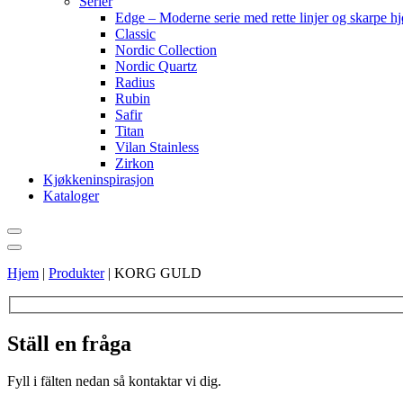
Serier
Edge – Moderne serie med rette linjer og skarpe h
Classic
Nordic Collection
Nordic Quartz
Radius
Rubin
Safir
Titan
Vilan Stainless
Zirkon
Kjøkkeninspirasjon
Kataloger
Hjem
|
Produkter
|
KORG GULD
Ställ en fråga
Fyll i fälten nedan så kontaktar vi dig.