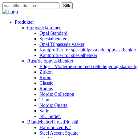
Sök
Produkter
Oppvaskkummer
Opal Standard
Spesialbenker
Opal Tilpassede vasker
Kantprofiler for spesialtilpassende oppvaskbenker
Kantprofiler for spesialbenker
Rustfrie oppvaskbenker
Edge – Moderne serie med rette linjer og skarpe h
Zirkon
Rubin
Classic
Radius
Nordic Collection
Titan
Nordic Quartz
Safir
NU-Serien
Blandebatteri i rustfritt stål
Harmonized K2
Steel Accent Square