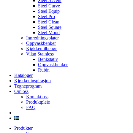
Steel Accent
Steel Curve
Steel Equip
Steel Pro
Steel Clean
Steel Square
Steel Mood
Innredningsplater
Oppvaskbenker
Kjøkkentilbehør
Vilan Stainless
Benkstativ
Oppvaskbenker
Rubin
Kataloger
Kjøkkeninspirasjon
Tegneprogram
Om oss
Kontakt oss
Produktpleie
FAQ
Produkter