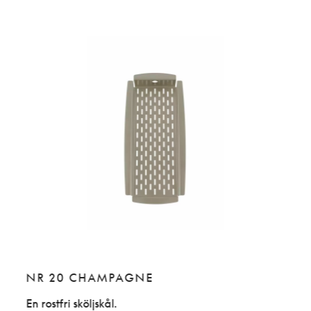
NR 20 CHAMPAGNE
NR
En rostfri sköljskål.
En ro