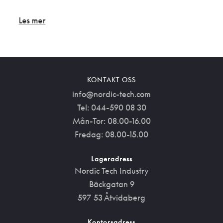
Les mer
Les 
KONTAKT OSS
info@nordic-tech.com
Tel: 044-590 08 30
Mån-Tor: 08.00-16.00
Fredag: 08.00-15.00
Lageradress
Nordic Tech Industry
Bäckgatan 9
597 53 Åtvidaberg
Kontorsadress