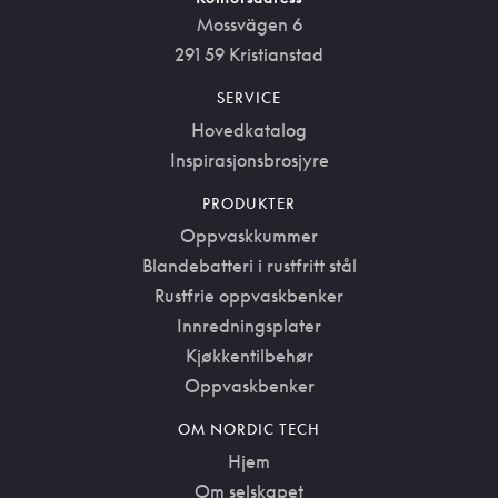
Mossvägen 6
291 59 Kristianstad
SERVICE
Hovedkatalog
Inspirasjonsbrosjyre
PRODUKTER
Oppvaskkummer
Blandebatteri i rustfritt stål
Rustfrie oppvaskbenker
Innredningsplater
Kjøkkentilbehør
Oppvaskbenker
OM NORDIC TECH
Hjem
Om selskapet