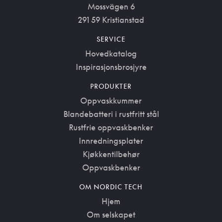
Mossvägen 6
291 59 Kristianstad
SERVICE
Hovedkatalog
Inspirasjonsbrosjyre
PRODUKTER
Oppvaskkummer
Blandebatteri i rustfritt stål
Rustfrie oppvaskbenker
Innredningsplater
Kjøkkentilbehør
Oppvaskbenker
OM NORDIC TECH
Hjem
Om selskapet