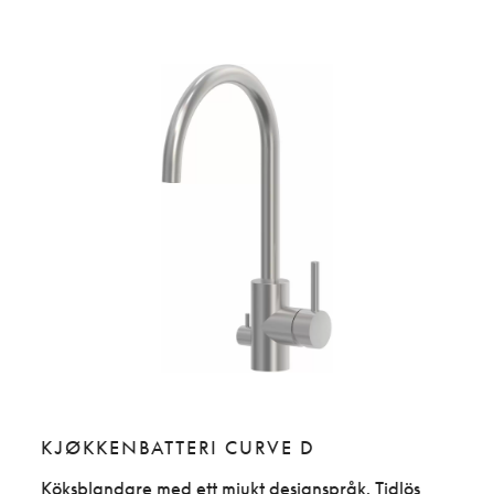
KJØKKENBATTERI CURVE D
KJ
ag.
Köksblandare med ett mjukt designspråk. Tidlös
Köks