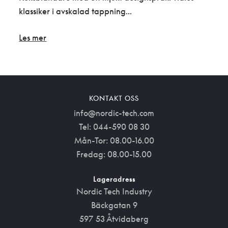
klassiker i avskalad tappning...
linj
Les mer
Les 
KONTAKT OSS
info@nordic-tech.com
Tel: 044-590 08 30
Mån-Tor: 08.00-16.00
Fredag: 08.00-15.00
Lageradress
Nordic Tech Industry
Bäckgatan 9
597 53 Åtvidaberg