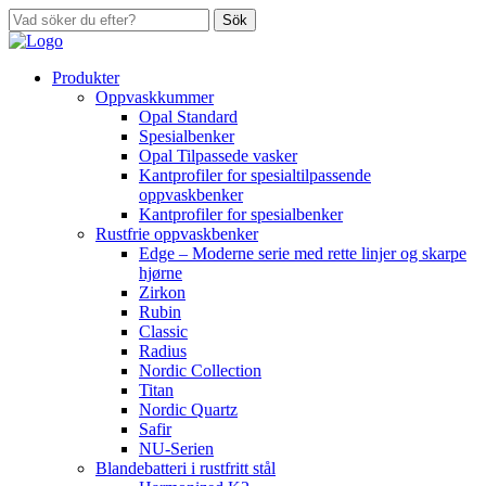
Sök
Produkter
Oppvaskkummer
Opal Standard
Spesialbenker
Opal Tilpassede vasker
Kantprofiler for spesialtilpassende
oppvaskbenker
Kantprofiler for spesialbenker
Rustfrie oppvaskbenker
Edge – Moderne serie med rette linjer og skarpe
hjørne
Zirkon
Rubin
Classic
Radius
Nordic Collection
Titan
Nordic Quartz
Safir
NU-Serien
Blandebatteri i rustfritt stål