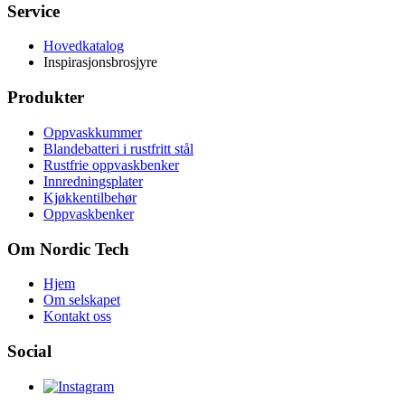
Service
Hovedkatalog
Inspirasjonsbrosjyre
Produkter
Oppvaskkummer
Blandebatteri i rustfritt stål
Rustfrie oppvaskbenker
Innredningsplater
Kjøkkentilbehør
Oppvaskbenker
Om Nordic Tech
Hjem
Om selskapet
Kontakt oss
Social