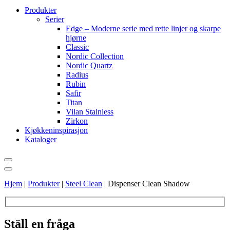
Produkter
Serier
Edge – Moderne serie med rette linjer og skarpe
hjørne
Classic
Nordic Collection
Nordic Quartz
Radius
Rubin
Safir
Titan
Vilan Stainless
Zirkon
Kjøkkeninspirasjon
Kataloger
Hjem
|
Produkter
|
Steel Clean
|
Dispenser Clean Shadow
Ställ en fråga