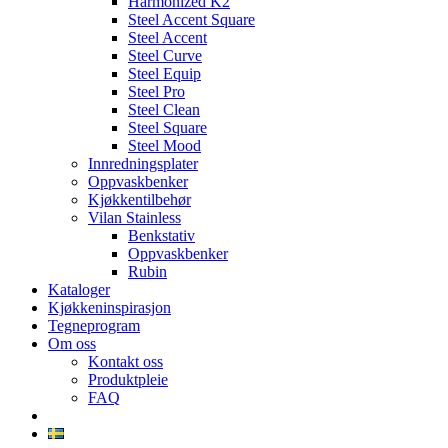
Harmonized K2
Steel Accent Square
Steel Accent
Steel Curve
Steel Equip
Steel Pro
Steel Clean
Steel Square
Steel Mood
Innredningsplater
Oppvaskbenker
Kjøkkentilbehør
Vilan Stainless
Benkstativ
Oppvaskbenker
Rubin
Kataloger
Kjøkkeninspirasjon
Tegneprogram
Om oss
Kontakt oss
Produktpleie
FAQ