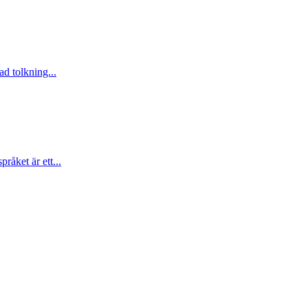
d tolkning...
åket är ett...