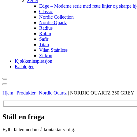
Serier
Edge – Moderne serie med rette linjer og skarpe h
Classic
Nordic Collection
Nordic Quartz
Radius
Rubin
Safir
Titan
Vilan Stainless
Zirkon
Kjøkkeninspirasjon
Kataloger
Hjem
|
Produkter
|
Nordic Quartz
|
NORDIC QUARTZ 350 GREY
Ställ en fråga
Fyll i fälten nedan så kontaktar vi dig.