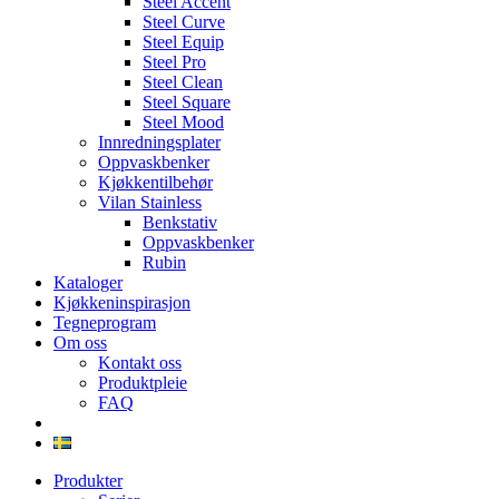
Steel Accent
Steel Curve
Steel Equip
Steel Pro
Steel Clean
Steel Square
Steel Mood
Innredningsplater
Oppvaskbenker
Kjøkkentilbehør
Vilan Stainless
Benkstativ
Oppvaskbenker
Rubin
Kataloger
Kjøkkeninspirasjon
Tegneprogram
Om oss
Kontakt oss
Produktpleie
FAQ
Produkter