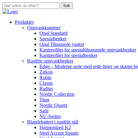
Sök
Produkter
Oppvaskkummer
Opal Standard
Spesialbenker
Opal Tilpassede vasker
Kantprofiler for spesialtilpassende oppvaskbenker
Kantprofiler for spesialbenker
Rustfrie oppvaskbenker
Edge – Moderne serie med rette linjer og skarpe h
Zirkon
Rubin
Classic
Radius
Nordic Collection
Titan
Nordic Quartz
Safir
NU-Serien
Blandebatteri i rustfritt stål
Harmonized K2
Steel Accent Square