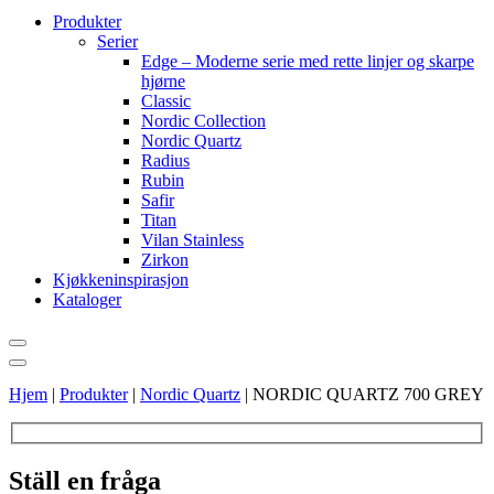
Produkter
Serier
Edge – Moderne serie med rette linjer og skarpe
hjørne
Classic
Nordic Collection
Nordic Quartz
Radius
Rubin
Safir
Titan
Vilan Stainless
Zirkon
Kjøkkeninspirasjon
Kataloger
Hjem
|
Produkter
|
Nordic Quartz
|
NORDIC QUARTZ 700 GREY
Ställ en fråga