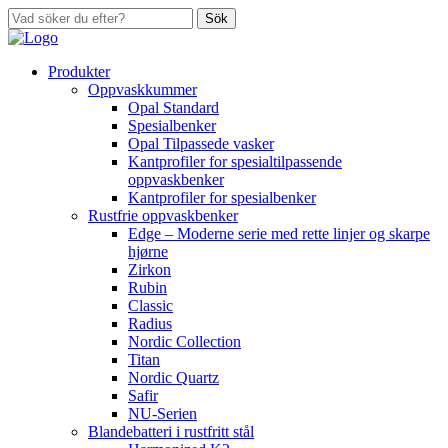
Sök
Produkter
Oppvaskkummer
Opal Standard
Spesialbenker
Opal Tilpassede vasker
Kantprofiler for spesialtilpassende
oppvaskbenker
Kantprofiler for spesialbenker
Rustfrie oppvaskbenker
Edge – Moderne serie med rette linjer og skarpe
hjørne
Zirkon
Rubin
Classic
Radius
Nordic Collection
Titan
Nordic Quartz
Safir
NU-Serien
Blandebatteri i rustfritt stål