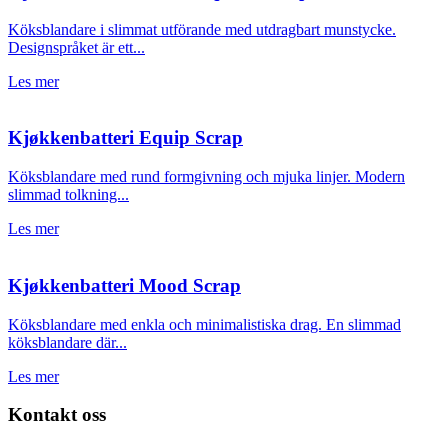
Köksblandare i slimmat utförande med utdragbart munstycke.
Designspråket är ett...
Les mer
Kjøkkenbatteri Equip Scrap
Köksblandare med rund formgivning och mjuka linjer. Modern
slimmad tolkning...
Les mer
Kjøkkenbatteri Mood Scrap
Köksblandare med enkla och minimalistiska drag. En slimmad
köksblandare där...
Les mer
Kontakt oss