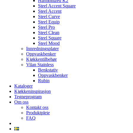
Harmonized K2
Steel Accent Square
Steel Accent
Steel Curve
Steel Equip
Steel Pro
Steel Clean
Steel Square
Steel Mood
Innredningsplater
Oppvaskbenker
Kjøkkentilbehør
Vilan Stainless
Benkstativ
Oppvaskbenker
Rubin
Kataloger
Kjøkkeninspirasjon
Tegneprogram
Om oss
Kontakt oss
Produktpleie
FAQ