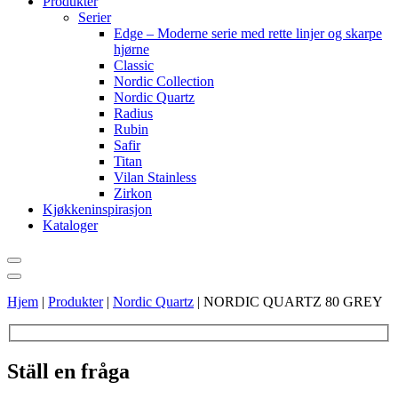
Produkter
Serier
Edge – Moderne serie med rette linjer og skarpe
hjørne
Classic
Nordic Collection
Nordic Quartz
Radius
Rubin
Safir
Titan
Vilan Stainless
Zirkon
Kjøkkeninspirasjon
Kataloger
Hjem
|
Produkter
|
Nordic Quartz
|
NORDIC QUARTZ 80 GREY
Ställ en fråga