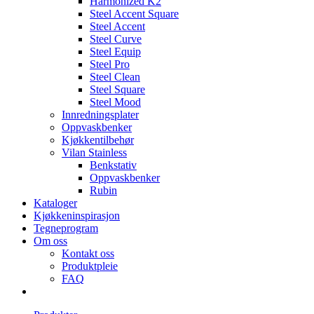
Harmonized K2
Steel Accent Square
Steel Accent
Steel Curve
Steel Equip
Steel Pro
Steel Clean
Steel Square
Steel Mood
Innredningsplater
Oppvaskbenker
Kjøkkentilbehør
Vilan Stainless
Benkstativ
Oppvaskbenker
Rubin
Kataloger
Kjøkkeninspirasjon
Tegneprogram
Om oss
Kontakt oss
Produktpleie
FAQ