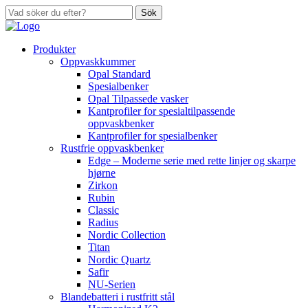
Sök
Produkter
Oppvaskkummer
Opal Standard
Spesialbenker
Opal Tilpassede vasker
Kantprofiler for spesialtilpassende
oppvaskbenker
Kantprofiler for spesialbenker
Rustfrie oppvaskbenker
Edge – Moderne serie med rette linjer og skarpe
hjørne
Zirkon
Rubin
Classic
Radius
Nordic Collection
Titan
Nordic Quartz
Safir
NU-Serien
Blandebatteri i rustfritt stål