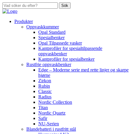
Sök
Produkter
Oppvaskkummer
Opal Standard
Spesialbenker
Opal Tilpassede vasker
Kantprofiler for spesialtilpassende
oppvaskbenker
Kantprofiler for spesialbenker
Rustfrie oppvaskbenker
Edge – Moderne serie med rette linjer og skarpe
hjørne
Zirkon
Rubin
Classic
Radius
Nordic Collection
Titan
Nordic Quartz
Safir
NU-Serien
Blandebatteri i rustfritt stål