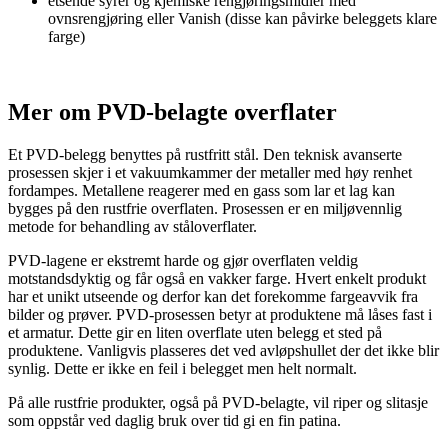
etsende syrer og kjemiske rengjøringsmidler med
ovnsrengjøring eller Vanish (disse kan påvirke beleggets klare
farge)
Mer om PVD-belagte overflater
Et PVD-belegg benyttes på rustfritt stål. Den teknisk avanserte
prosessen skjer i et vakuumkammer der metaller med høy renhet
fordampes. Metallene reagerer med en gass som lar et lag kan
bygges på den rustfrie overflaten. Prosessen er en miljøvennlig
metode for behandling av ståloverflater.
PVD-lagene er ekstremt harde og gjør overflaten veldig
motstandsdyktig og får også en vakker farge. Hvert enkelt produkt
har et unikt utseende og derfor kan det forekomme fargeavvik fra
bilder og prøver. PVD-prosessen betyr at produktene må låses fast i
et armatur. Dette gir en liten overflate uten belegg et sted på
produktene. Vanligvis plasseres det ved avløpshullet der det ikke blir
synlig. Dette er ikke en feil i belegget men helt normalt.
På alle rustfrie produkter, også på PVD-belagte, vil riper og slitasje
som oppstår ved daglig bruk over tid gi en fin patina.