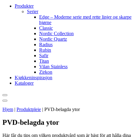
Produkter
Serier
Edge – Moderne serie med rette linjer og skarpe
hjørne
Classic
Nordic Collection
Nordic Quartz
Radius
Rubin
Safir
Titan
Vilan Stainless
Zirkon
Kjøkkeninspirasjon
Kataloger
Hjem
|
Produktpleie
|
PVD-belagda ytor
PVD-belagda ytor
Här får du tips om vilken produktvård som är bäst för att hålla dina