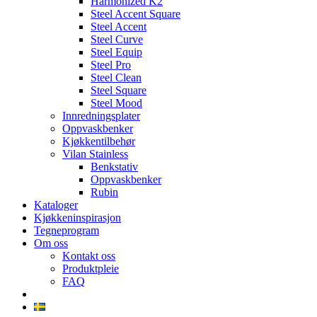
Harmonized K2
Steel Accent Square
Steel Accent
Steel Curve
Steel Equip
Steel Pro
Steel Clean
Steel Square
Steel Mood
Innredningsplater
Oppvaskbenker
Kjøkkentilbehør
Vilan Stainless
Benkstativ
Oppvaskbenker
Rubin
Kataloger
Kjøkkeninspirasjon
Tegneprogram
Om oss
Kontakt oss
Produktpleie
FAQ