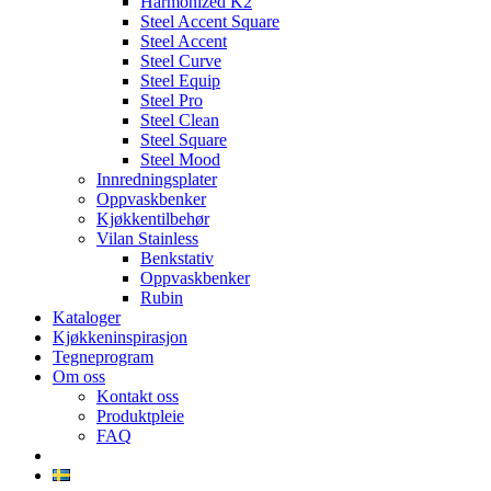
Harmonized K2
Steel Accent Square
Steel Accent
Steel Curve
Steel Equip
Steel Pro
Steel Clean
Steel Square
Steel Mood
Innredningsplater
Oppvaskbenker
Kjøkkentilbehør
Vilan Stainless
Benkstativ
Oppvaskbenker
Rubin
Kataloger
Kjøkkeninspirasjon
Tegneprogram
Om oss
Kontakt oss
Produktpleie
FAQ