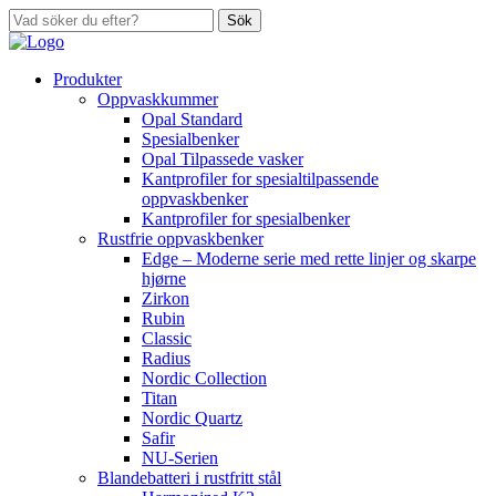
Sök
Produkter
Oppvaskkummer
Opal Standard
Spesialbenker
Opal Tilpassede vasker
Kantprofiler for spesialtilpassende
oppvaskbenker
Kantprofiler for spesialbenker
Rustfrie oppvaskbenker
Edge – Moderne serie med rette linjer og skarpe
hjørne
Zirkon
Rubin
Classic
Radius
Nordic Collection
Titan
Nordic Quartz
Safir
NU-Serien
Blandebatteri i rustfritt stål