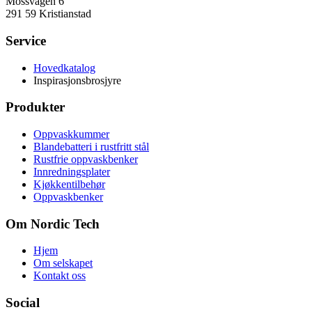
Mossvägen 6
291 59 Kristianstad
Service
Hovedkatalog
Inspirasjonsbrosjyre
Produkter
Oppvaskkummer
Blandebatteri i rustfritt stål
Rustfrie oppvaskbenker
Innredningsplater
Kjøkkentilbehør
Oppvaskbenker
Om Nordic Tech
Hjem
Om selskapet
Kontakt oss
Social