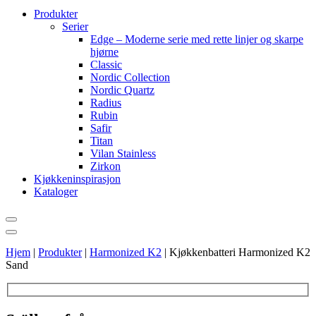
Produkter
Serier
Edge – Moderne serie med rette linjer og skarpe
hjørne
Classic
Nordic Collection
Nordic Quartz
Radius
Rubin
Safir
Titan
Vilan Stainless
Zirkon
Kjøkkeninspirasjon
Kataloger
Hjem
|
Produkter
|
Harmonized K2
|
Kjøkkenbatteri Harmonized K2
Sand