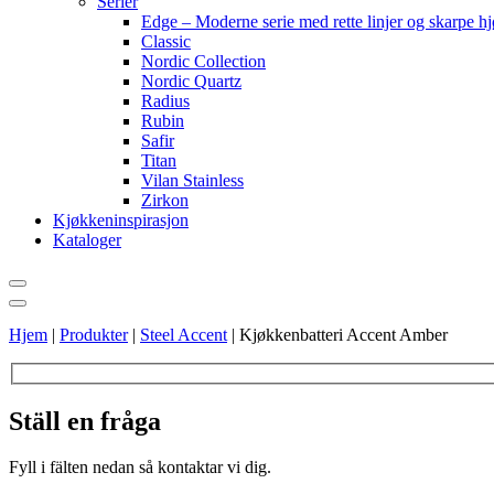
Serier
Edge – Moderne serie med rette linjer og skarpe h
Classic
Nordic Collection
Nordic Quartz
Radius
Rubin
Safir
Titan
Vilan Stainless
Zirkon
Kjøkkeninspirasjon
Kataloger
Hjem
|
Produkter
|
Steel Accent
|
Kjøkkenbatteri Accent Amber
Ställ en fråga
Fyll i fälten nedan så kontaktar vi dig.