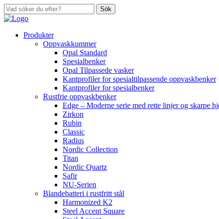
Sök
Produkter
Oppvaskkummer
Opal Standard
Spesialbenker
Opal Tilpassede vasker
Kantprofiler for spesialtilpassende oppvaskbenker
Kantprofiler for spesialbenker
Rustfrie oppvaskbenker
Edge – Moderne serie med rette linjer og skarpe h
Zirkon
Rubin
Classic
Radius
Nordic Collection
Titan
Nordic Quartz
Safir
NU-Serien
Blandebatteri i rustfritt stål
Harmonized K2
Steel Accent Square