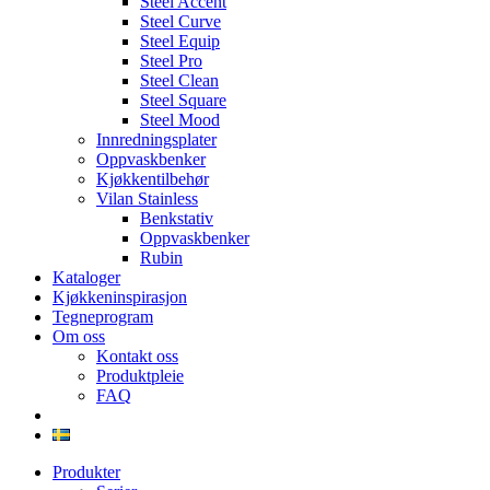
Steel Accent
Steel Curve
Steel Equip
Steel Pro
Steel Clean
Steel Square
Steel Mood
Innredningsplater
Oppvaskbenker
Kjøkkentilbehør
Vilan Stainless
Benkstativ
Oppvaskbenker
Rubin
Kataloger
Kjøkkeninspirasjon
Tegneprogram
Om oss
Kontakt oss
Produktpleie
FAQ
Produkter