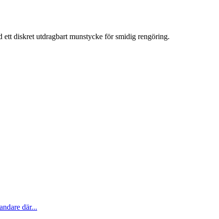
tt diskret utdragbart munstycke för smidig rengöring.
ndare där...