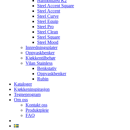
Harmonized K2
Steel Accent Square
Steel Accent
Steel Curve
Steel Equip
Steel Pro
Steel Clean
Steel Square
Steel Mood
Innredningsplater
Oppvaskbenker
Kjøkkentilbehør
Vilan Stainless
Benkstativ
Oppvaskbenker
Rubin
Kataloger
Kjøkkeninspirasjon
Tegneprogram
Om oss
Kontakt oss
Produktpleie
FAQ