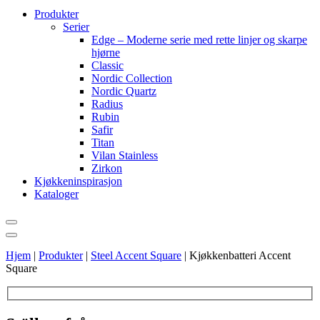
Produkter
Serier
Edge – Moderne serie med rette linjer og skarpe
hjørne
Classic
Nordic Collection
Nordic Quartz
Radius
Rubin
Safir
Titan
Vilan Stainless
Zirkon
Kjøkkeninspirasjon
Kataloger
Hjem
|
Produkter
|
Steel Accent Square
|
Kjøkkenbatteri Accent
Square