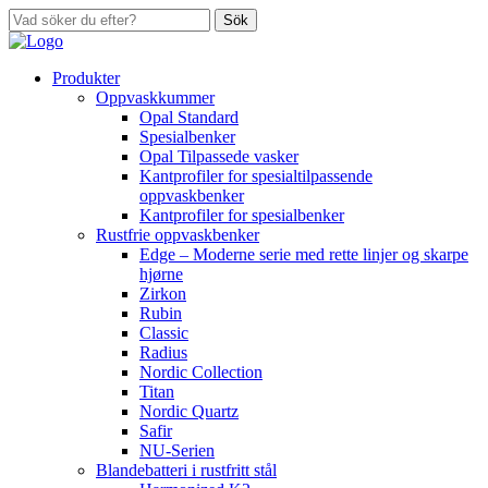
Sök
Produkter
Oppvaskkummer
Opal Standard
Spesialbenker
Opal Tilpassede vasker
Kantprofiler for spesialtilpassende
oppvaskbenker
Kantprofiler for spesialbenker
Rustfrie oppvaskbenker
Edge – Moderne serie med rette linjer og skarpe
hjørne
Zirkon
Rubin
Classic
Radius
Nordic Collection
Titan
Nordic Quartz
Safir
NU-Serien
Blandebatteri i rustfritt stål