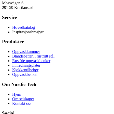
Mossvägen 6
291 59 Kristianstad
Service
Hovedkatalog
Inspirasjonsbrosjyre
Produkter
Oppvaskkummer
Blandebatteri i rustfritt stål
Rustfrie oppvaskbenker
Innredningsplater
Kjøkkentilbehør
Oppvaskbenker
Om Nordic Tech
Hjem
Om selskapet
Kontakt oss
Social