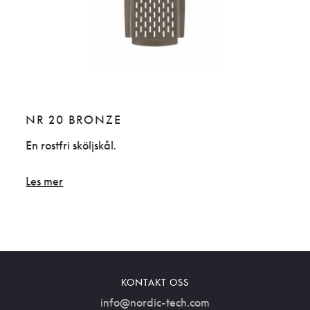
NR 20 BRONZE
DI
En rostfri sköljskål.
NRD 
rostfr
Les mer
Les 
KONTAKT OSS
info@nordic-tech.com