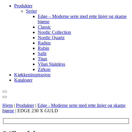
Produkter
Serier
Edge – Moderne serie med rette linjer og skarpe
hjørne
Classic
Nordic Collection
Nordic Quartz
Radius
Rubin
Safir
Titan
Vilan Stainless
Zirkon
Kjøkkeninspirasjon
Kataloger
Hjem
|
Produkter
|
Edge - Moderne serie med rette linjer og skarpe
hjørne
|
EDGE 230 X GULD