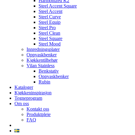
Harmonized K2
Steel Accent Square
Steel Accent
Steel Curve
Steel Equip
Steel Pro
Steel Clean
Steel Square
Steel Mood
Innredningsplater
Oppvaskbenker
Kjøkkentilbehør
Vilan Stainless
Benkstativ
Oppvaskbenker
Rubin
Kataloger
Kjøkkeninspirasjon
Tegneprogram
Om oss
Kontakt oss
Produktpleie
FAQ