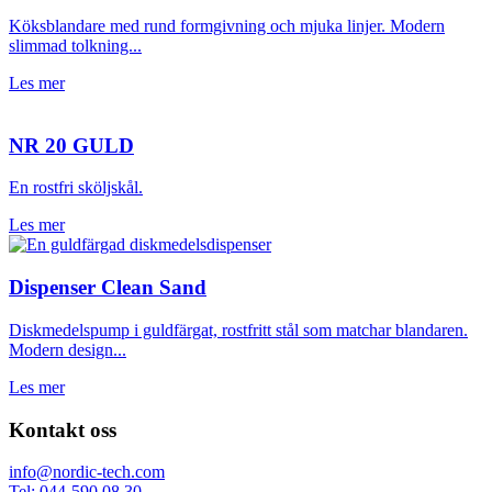
Köksblandare med rund formgivning och mjuka linjer. Modern
slimmad tolkning...
Les mer
NR 20 GULD
En rostfri sköljskål.
Les mer
Dispenser Clean Sand
Diskmedelspump i guldfärgat, rostfritt stål som matchar blandaren.
Modern design...
Les mer
Kontakt oss
info@nordic-tech.com
Tel: 044-590 08 30