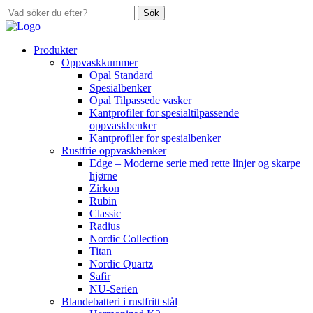
Sök
Produkter
Oppvaskkummer
Opal Standard
Spesialbenker
Opal Tilpassede vasker
Kantprofiler for spesialtilpassende
oppvaskbenker
Kantprofiler for spesialbenker
Rustfrie oppvaskbenker
Edge – Moderne serie med rette linjer og skarpe
hjørne
Zirkon
Rubin
Classic
Radius
Nordic Collection
Titan
Nordic Quartz
Safir
NU-Serien
Blandebatteri i rustfritt stål