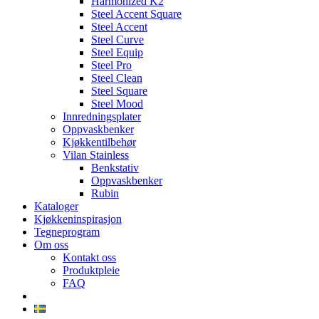
Harmonized K2
Steel Accent Square
Steel Accent
Steel Curve
Steel Equip
Steel Pro
Steel Clean
Steel Square
Steel Mood
Innredningsplater
Oppvaskbenker
Kjøkkentilbehør
Vilan Stainless
Benkstativ
Oppvaskbenker
Rubin
Kataloger
Kjøkkeninspirasjon
Tegneprogram
Om oss
Kontakt oss
Produktpleie
FAQ