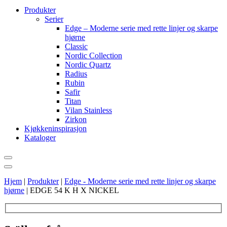
Produkter
Serier
Edge – Moderne serie med rette linjer og skarpe
hjørne
Classic
Nordic Collection
Nordic Quartz
Radius
Rubin
Safir
Titan
Vilan Stainless
Zirkon
Kjøkkeninspirasjon
Kataloger
Hjem
|
Produkter
|
Edge - Moderne serie med rette linjer og skarpe
hjørne
|
EDGE 54 K H X NICKEL