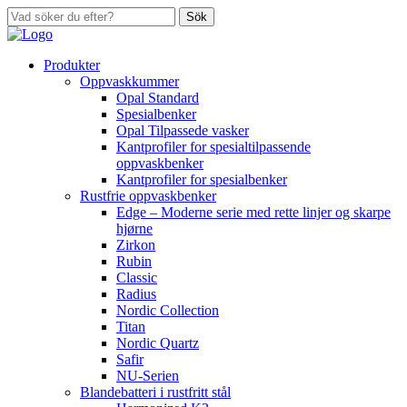
Sök
Produkter
Oppvaskkummer
Opal Standard
Spesialbenker
Opal Tilpassede vasker
Kantprofiler for spesialtilpassende
oppvaskbenker
Kantprofiler for spesialbenker
Rustfrie oppvaskbenker
Edge – Moderne serie med rette linjer og skarpe
hjørne
Zirkon
Rubin
Classic
Radius
Nordic Collection
Titan
Nordic Quartz
Safir
NU-Serien
Blandebatteri i rustfritt stål