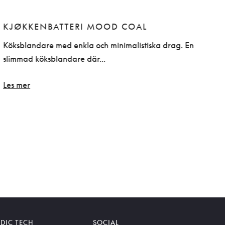
KJØKKENBATTERI MOOD COAL
Köksblandare med enkla och minimalistiska drag. En
K
slimmad köksblandare där...
M
Les mer
DIC TECH
SOCIAL