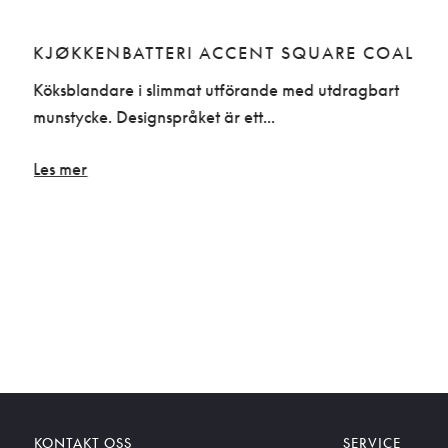
KJØKKENBATTERI ACCENT SQUARE COAL
Köksblandare i slimmat utförande med utdragbart
munstycke. Designspråket är ett...
Les mer
KONTAKT OSS
SERVICE