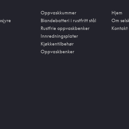
Oppvaskkummer
Hjem
osjyre
Blandebatteri i rustfritt stål
Om sels
Rustfrie oppvaskbenker
Kontakt 
Innredningsplater
Kjøkkentilbehør
Oppvaskbenker