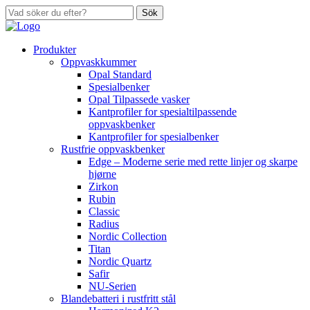
Sök
Produkter
Oppvaskkummer
Opal Standard
Spesialbenker
Opal Tilpassede vasker
Kantprofiler for spesialtilpassende
oppvaskbenker
Kantprofiler for spesialbenker
Rustfrie oppvaskbenker
Edge – Moderne serie med rette linjer og skarpe
hjørne
Zirkon
Rubin
Classic
Radius
Nordic Collection
Titan
Nordic Quartz
Safir
NU-Serien
Blandebatteri i rustfritt stål