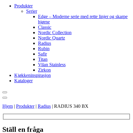
Produkter
Serier
Edge – Moderne serie med rette linjer og skarpe
hjørne
Classic
Nordic Collection
Nordic Quartz
Radius
Rubin
Safir
Titan
Vilan Stainless
Zirkon
Kjøkkeninspirasjon
Kataloger
Hjem
|
Produkter
|
Radius
|
RADIUS 340 BX
Ställ en fråga