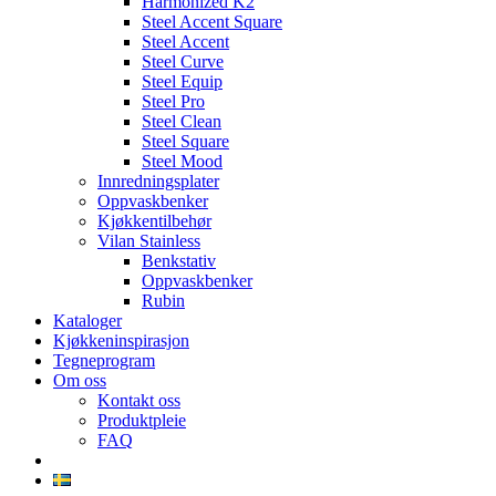
Harmonized K2
Steel Accent Square
Steel Accent
Steel Curve
Steel Equip
Steel Pro
Steel Clean
Steel Square
Steel Mood
Innredningsplater
Oppvaskbenker
Kjøkkentilbehør
Vilan Stainless
Benkstativ
Oppvaskbenker
Rubin
Kataloger
Kjøkkeninspirasjon
Tegneprogram
Om oss
Kontakt oss
Produktpleie
FAQ