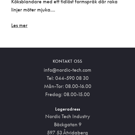
Edge,
Köksblandare med ett tidlöst formspråk där raka
Köks
linjer möter mjuka....
i min
Les mer
Les 
KONTAKT OSS
info@nordic-tech.com
Tel: 044-590 08 30
Mån-Tor: 08.00-16.00
Fredag: 08.00-15.00
Lageradress
Nordic Tech Industry
Bäckgatan 9
597 53 Åtvidaberg