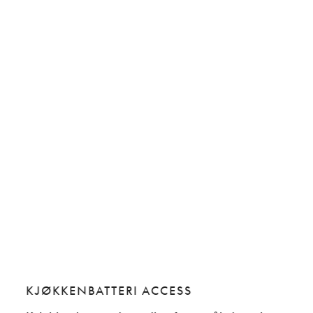
KJØKKENBATTERI ACCESS
KJ