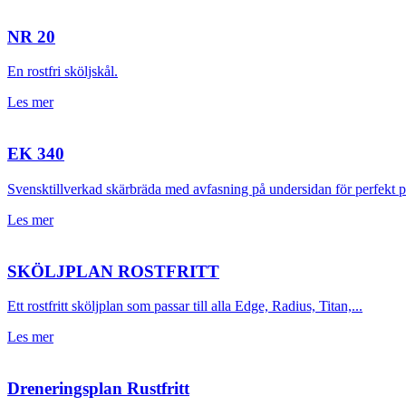
NR 20
En rostfri sköljskål.
Les mer
EK 340
Svensktillverkad skärbräda med avfasning på undersidan för perfekt pas
Les mer
SKÖLJPLAN ROSTFRITT
Ett rostfritt sköljplan som passar till alla Edge, Radius, Titan,...
Les mer
Dreneringsplan Rustfritt