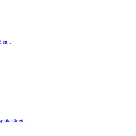
ett...
åket är ett...