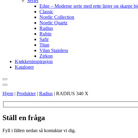
Serier
Edge – Moderne serie med rette linjer og skarpe h
Classic
Nordic Collection
Nordic Quartz
Radius
Rubin
Safir
Titan
Vilan Stainless
Zirkon
Kjøkkeninspirasjon
Kataloger
Hjem
|
Produkter
|
Radius
|
RADIUS 340 X
Ställ en fråga
Fyll i fälten nedan så kontaktar vi dig.