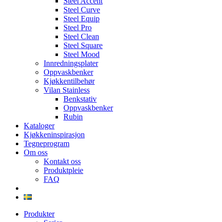
Steel Accent
Steel Curve
Steel Equip
Steel Pro
Steel Clean
Steel Square
Steel Mood
Innredningsplater
Oppvaskbenker
Kjøkkentilbehør
Vilan Stainless
Benkstativ
Oppvaskbenker
Rubin
Kataloger
Kjøkkeninspirasjon
Tegneprogram
Om oss
Kontakt oss
Produktpleie
FAQ
Produkter