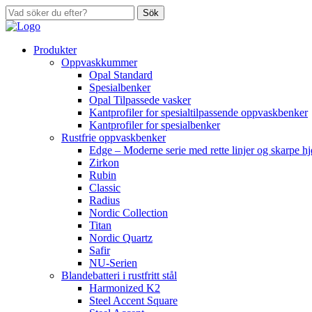
Sök
Produkter
Oppvaskkummer
Opal Standard
Spesialbenker
Opal Tilpassede vasker
Kantprofiler for spesialtilpassende oppvaskbenker
Kantprofiler for spesialbenker
Rustfrie oppvaskbenker
Edge – Moderne serie med rette linjer og skarpe h
Zirkon
Rubin
Classic
Radius
Nordic Collection
Titan
Nordic Quartz
Safir
NU-Serien
Blandebatteri i rustfritt stål
Harmonized K2
Steel Accent Square