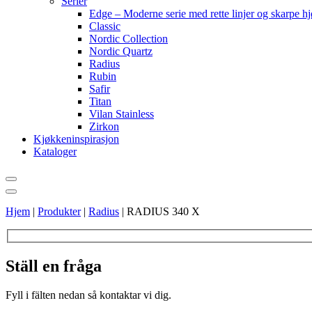
Serier
Edge – Moderne serie med rette linjer og skarpe h
Classic
Nordic Collection
Nordic Quartz
Radius
Rubin
Safir
Titan
Vilan Stainless
Zirkon
Kjøkkeninspirasjon
Kataloger
Hjem
|
Produkter
|
Radius
|
RADIUS 340 X
Ställ en fråga
Fyll i fälten nedan så kontaktar vi dig.