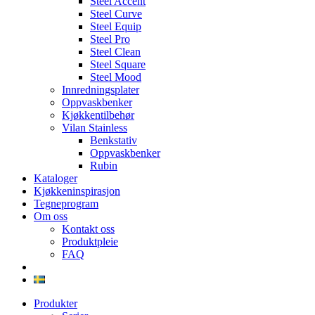
Steel Accent
Steel Curve
Steel Equip
Steel Pro
Steel Clean
Steel Square
Steel Mood
Innredningsplater
Oppvaskbenker
Kjøkkentilbehør
Vilan Stainless
Benkstativ
Oppvaskbenker
Rubin
Kataloger
Kjøkkeninspirasjon
Tegneprogram
Om oss
Kontakt oss
Produktpleie
FAQ
Produkter