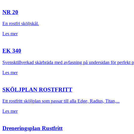
NR 20
En rostfri sköljskål.
Les mer
EK 340
Svensktillverkad skärbräda med avfasning på undersidan för perfekt pas
Les mer
SKÖLJPLAN ROSTFRITT
Ett rostfritt sköljplan som passar till alla Edge, Radius, Titan,...
Les mer
Dreneringsplan Rustfritt