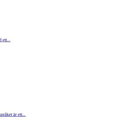
ett...
åket är ett...