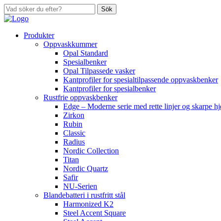
Sök
Produkter
Oppvaskkummer
Opal Standard
Spesialbenker
Opal Tilpassede vasker
Kantprofiler for spesialtilpassende oppvaskbenker
Kantprofiler for spesialbenker
Rustfrie oppvaskbenker
Edge – Moderne serie med rette linjer og skarpe h
Zirkon
Rubin
Classic
Radius
Nordic Collection
Titan
Nordic Quartz
Safir
NU-Serien
Blandebatteri i rustfritt stål
Harmonized K2
Steel Accent Square