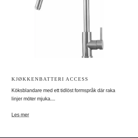
KJØKKENBATTERI ACCESS
KJ
dge,
Köksblandare med ett tidlöst formspråk där raka
Köks
linjer möter mjuka....
desi
Les mer
Les