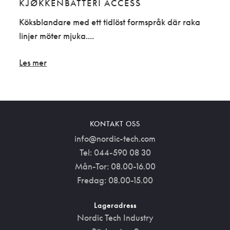
KJØKKENBATTERI ACCESS
KJ
Edge,
Köksblandare med ett tidlöst formspråk där raka
Köks
linjer möter mjuka....
desi
Les mer
Les 
KONTAKT OSS
info@nordic-tech.com
Tel: 044-590 08 30
Mån-Tor: 08.00-16.00
Fredag: 08.00-15.00
Lageradress
Nordic Tech Industry