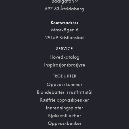
Bäckgatan 9
597 53 Åtvidaberg
Kontorsadress
Mossvägen 6
291 59 Kristianstad
SERVICE
Hovedkatalog
Inspirasjonsbrosjyre
PRODUKTER
Oppvaskkummer
Blandebatteri i rustfritt stål
Rustfrie oppvaskbenker
Innredningsplater
Kjøkkentilbehør
Oppvaskbenker