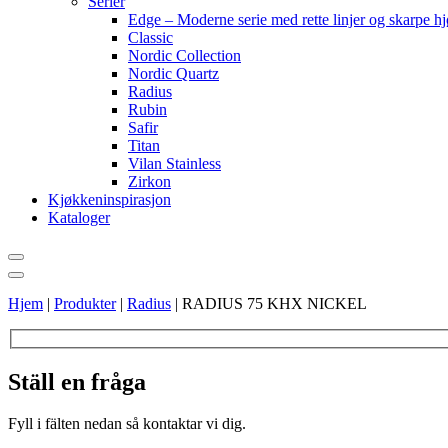
Serier
Edge – Moderne serie med rette linjer og skarpe h
Classic
Nordic Collection
Nordic Quartz
Radius
Rubin
Safir
Titan
Vilan Stainless
Zirkon
Kjøkkeninspirasjon
Kataloger
Hjem
|
Produkter
|
Radius
|
RADIUS 75 KHX NICKEL
Ställ en fråga
Fyll i fälten nedan så kontaktar vi dig.