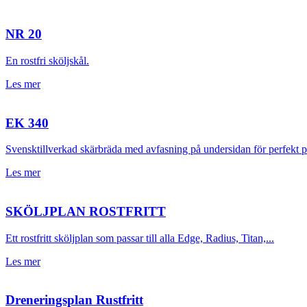
NR 20
En rostfri sköljskål.
Les mer
EK 340
Svensktillverkad skärbräda med avfasning på undersidan för perfekt pas
Les mer
SKÖLJPLAN ROSTFRITT
Ett rostfritt sköljplan som passar till alla Edge, Radius, Titan,...
Les mer
Dreneringsplan Rustfritt