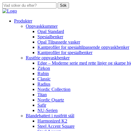
Sök
Produkter
Oppvaskkummer
Opal Standard
Spesialbenker
Opal Tilpassede vasker
Kantprofiler for spesialtilpassende oppvaskbenker
Kantprofiler for spesialbenker
Rustfrie oppvaskbenker
Edge – Moderne serie med rette linjer og skarpe h
Zirkon
Rubin
Classic
Radius
Nordic Collection
Titan
Nordic Quartz
Safir
NU-Serien
Blandebatteri i rustfritt stål
Harmonized K2
Steel Accent Square