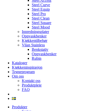
Steel Accent
Steel Curve
Steel Equip
Steel Pro
Steel Clean
Steel Square
Steel Mood
Innredningsplater
Oppvaskbenker
Kjøkkentilbehør
Vilan Stainless
Benkstativ
Oppvaskbenker
Rubin
Kataloger
Kjøkkeninspirasjon
Tegneprogram
Om oss
Kontakt oss
Produktpleie
FAQ
Produkter