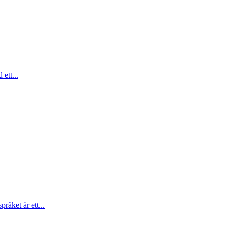
ett...
åket är ett...