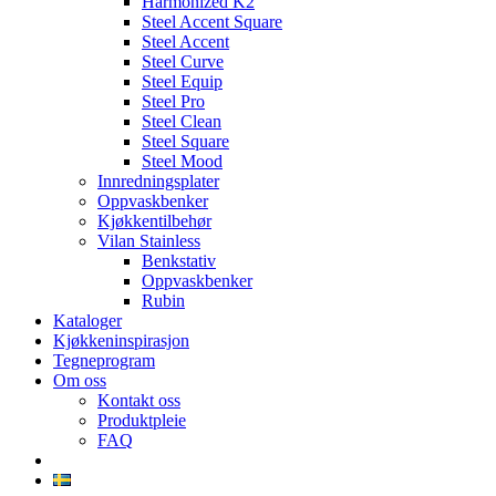
Harmonized K2
Steel Accent Square
Steel Accent
Steel Curve
Steel Equip
Steel Pro
Steel Clean
Steel Square
Steel Mood
Innredningsplater
Oppvaskbenker
Kjøkkentilbehør
Vilan Stainless
Benkstativ
Oppvaskbenker
Rubin
Kataloger
Kjøkkeninspirasjon
Tegneprogram
Om oss
Kontakt oss
Produktpleie
FAQ