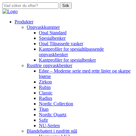
Sök
Produkter
Oppvaskkummer
Opal Standard
Spesialbenker
Opal Tilpassede vasker
Kantprofiler for spesialtilpassende
oppvaskbenker
Kantprofiler for spesialbenker
Rustfrie oppvaskbenker
Edge – Moderne serie med rette linjer og skarpe
hjørne
Zirkon
Rubin
Classic
Radius
Nordic Collection
Titan
Nordic Quartz
Safir
NU-Serien
Blandebatteri i rustfritt stål