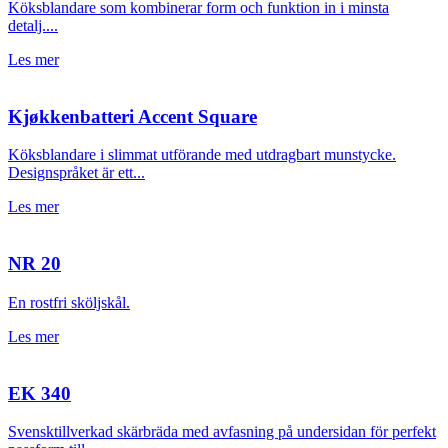
Köksblandare som kombinerar form och funktion in i minsta
detalj....
Les mer
Kjøkkenbatteri Accent Square
Köksblandare i slimmat utförande med utdragbart munstycke.
Designspråket är ett...
Les mer
NR 20
En rostfri sköljskål.
Les mer
EK 340
Svensktillverkad skärbräda med avfasning på undersidan för perfekt