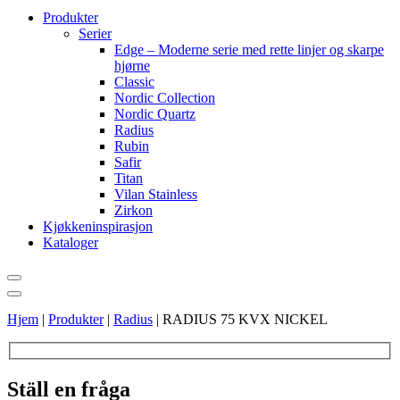
Produkter
Serier
Edge – Moderne serie med rette linjer og skarpe
hjørne
Classic
Nordic Collection
Nordic Quartz
Radius
Rubin
Safir
Titan
Vilan Stainless
Zirkon
Kjøkkeninspirasjon
Kataloger
Hjem
|
Produkter
|
Radius
|
RADIUS 75 KVX NICKEL
Ställ en fråga