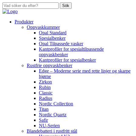
Sök
Produkter
Oppvaskkummer
Opal Standard
Spesialbenker
Opal Tilpassede vasker
Kantprofiler for spesialtilpassende
oppvaskbenker
Kantprofiler for spesialbenker
Rustfrie oppvaskbenker
Edge – Moderne serie med rette linjer og skarpe
hjørne
Zirkon
Rubin
Classic
Radius
Nordic Collection
Titan
Nordic Quartz
Safir
NU-Serien
Blandebatteri i rustfritt stål