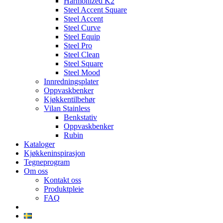
Harmonized K2
Steel Accent Square
Steel Accent
Steel Curve
Steel Equip
Steel Pro
Steel Clean
Steel Square
Steel Mood
Innredningsplater
Oppvaskbenker
Kjøkkentilbehør
Vilan Stainless
Benkstativ
Oppvaskbenker
Rubin
Kataloger
Kjøkkeninspirasjon
Tegneprogram
Om oss
Kontakt oss
Produktpleie
FAQ