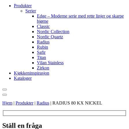
Produkter
Serier
Edge – Moderne serie med rette linjer og skarpe
hjørne
Classic
Nordic Collection
Nordic Quartz
Radius
Rubin
Safir
Titan
Vilan Stainless
Zirkon
Kjøkkeninspirasjon
Kataloger
Hjem
|
Produkter
|
Radius
|
RADIUS 80 KX NICKEL
Ställ en fråga