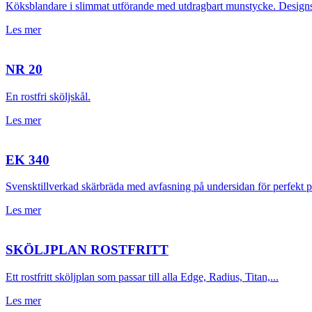
Köksblandare i slimmat utförande med utdragbart munstycke. Designspr
Les mer
NR 20
En rostfri sköljskål.
Les mer
EK 340
Svensktillverkad skärbräda med avfasning på undersidan för perfekt pas
Les mer
SKÖLJPLAN ROSTFRITT
Ett rostfritt sköljplan som passar till alla Edge, Radius, Titan,...
Les mer