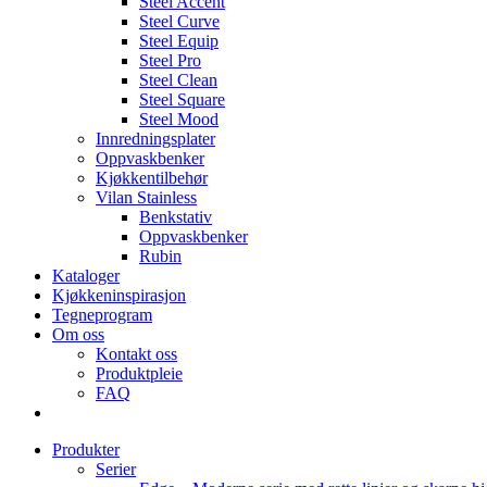
Steel Accent
Steel Curve
Steel Equip
Steel Pro
Steel Clean
Steel Square
Steel Mood
Innredningsplater
Oppvaskbenker
Kjøkkentilbehør
Vilan Stainless
Benkstativ
Oppvaskbenker
Rubin
Kataloger
Kjøkkeninspirasjon
Tegneprogram
Om oss
Kontakt oss
Produktpleie
FAQ
Produkter
Serier