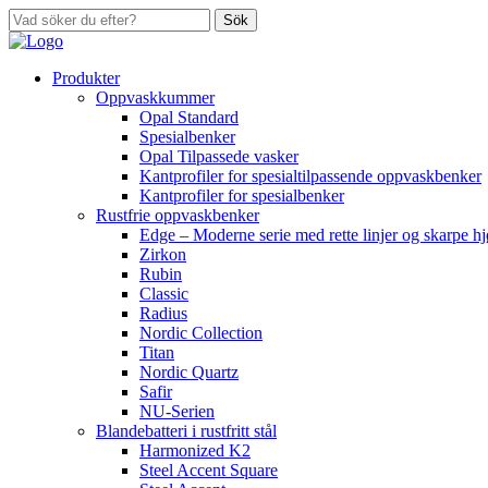
Sök
Produkter
Oppvaskkummer
Opal Standard
Spesialbenker
Opal Tilpassede vasker
Kantprofiler for spesialtilpassende oppvaskbenker
Kantprofiler for spesialbenker
Rustfrie oppvaskbenker
Edge – Moderne serie med rette linjer og skarpe h
Zirkon
Rubin
Classic
Radius
Nordic Collection
Titan
Nordic Quartz
Safir
NU-Serien
Blandebatteri i rustfritt stål
Harmonized K2
Steel Accent Square