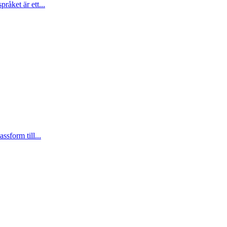
åket är ett...
sform till...