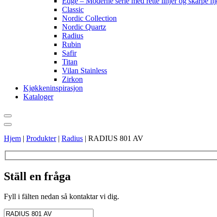
Edge – Moderne serie med rette linjer og skarpe h
Classic
Nordic Collection
Nordic Quartz
Radius
Rubin
Safir
Titan
Vilan Stainless
Zirkon
Kjøkkeninspirasjon
Kataloger
Hjem
|
Produkter
|
Radius
|
RADIUS 801 AV
Ställ en fråga
Fyll i fälten nedan så kontaktar vi dig.